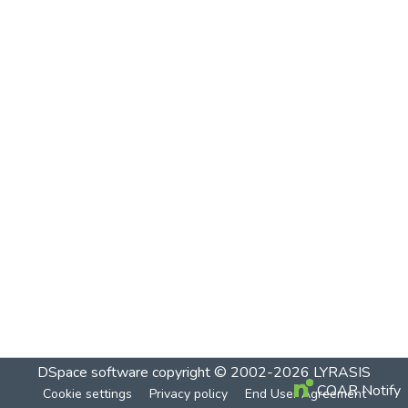
DSpace software
copyright © 2002-2026
LYRASIS
COAR Notify
Cookie settings
Privacy policy
End User Agreement