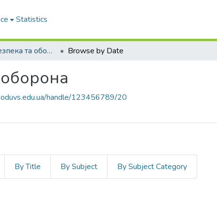
ace
Statistics
Морська безпека та оборона
Browse by Date
 оборона
e.oduvs.edu.ua/handle/123456789/20
By Title
By Subject
By Subject Category