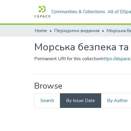
Communities & Collections
All of DSp
Home
Періодичні видання
Морська безпека та
Permanent URI for this collection
https://dspac
Browse
Search
By Issue Date
By Author