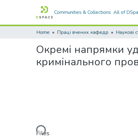
Communities & Collections
All of DSp
Home
Праці вчених кафедр
Наукові с
Окремі напрямки уд
кримінального про
Loading...
Files