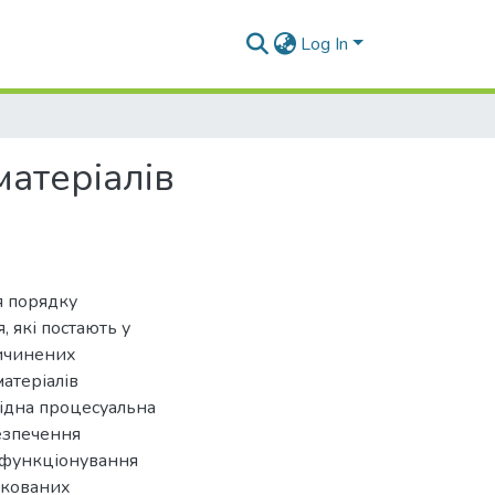
Log In
атеріалів
я порядку
 які постають у
ричинених
атеріалів
ідна процесуальна
езпечення
о функціонування
фікованих