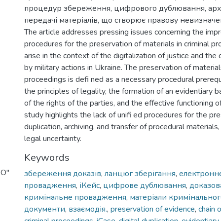
процедур збереження, цифрового дублювання, арх
передачі матеріалів, що створює правову невизначен
The article addresses pressing issues concerning the im
procedures for the preservation of materials in criminal p
arise in the context of the digitalization of justice and th
by military actions in Ukraine. The preservation of materials
proceedings is defi ned as a necessary procedural prerequ
the principles of legality, the formation of an evidentiary 
of the rights of the parties, and the effective functioning of
study highlights the lack of unifi ed procedures for the pre
duplication, archiving, and transfer of procedural materials,
legal uncertainty.
Keywords
ВО"
збереження доказів
,
ланцюг зберігання
,
електронн
провадження
,
іКейс
,
цифрове дублювання
,
доказов
кримінальне провадження
,
матеріали кримінально
документи
,
взаємодія.
,
preservation of evidence
,
chain 