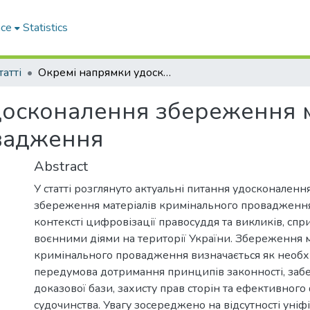
ace
Statistics
татті
Окремі напрямки удосконалення збереження матеріалів кримінального провадження
осконалення збереження м
вадження
Abstract
У статті розглянуто актуальні питання удосконаленн
збереження матеріалів кримінального провадження,
контексті цифровізації правосуддя та викликів, сп
воєнними діями на території України. Збереження м
кримінального провадження визначається як необх
передумова дотримання принципів законності, заб
доказової бази, захисту прав сторін та ефективног
судочинства. Увагу зосереджено на відсутності уні