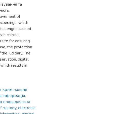
івування та
ість.
provement of
roceedings, which
e challenges caused
 in criminal
isite for ensuring
base, the protection
 the judiciary. The
servation, digital
 which results in
е кримінальне
а інформація
,
го провадження
,
of custody
,
electronic