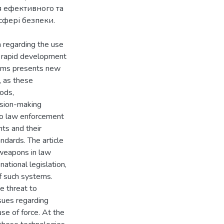
 ефективного та
сфері безпеки.
n regarding the use
 rapid development
stems presents new
, as these
ods,
cision-making
to law enforcement
hts and their
andards. The article
weapons in law
ational legislation,
f such systems.
he threat to
sues regarding
se of force. At the