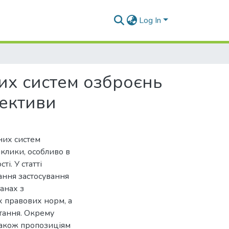
Log In
их систем озброєнь
пективи
них систем
клики, особливо в
і. У статті
ання застосування
анах з
 правових норм, а
стання. Окрему
також пропозиціям