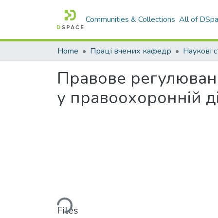
Communities & Collections
All of DSp
Home
Праці вчених кафедр
Наукові с
Правове регулюван
у правоохоронній д
Loading...
Files