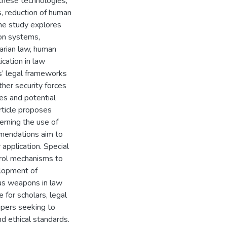
 these technologies,
s, reduction of human
The study explores
on systems,
tarian law, human
ication in law
s’ legal frameworks
ther security forces
ces and potential
article proposes
erning the use of
mendations aim to
 application. Special
trol mechanisms to
elopment of
us weapons in law
 for scholars, legal
opers seeking to
nd ethical standards.