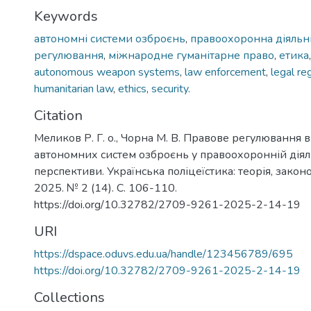
Keywords
автономні системи озброєнь
,
правоохоронна діяльн
регулювання
,
міжнародне гуманітарне право
,
етика
autonomous weapon systems
,
law enforcement
,
legal re
humanitarian law
,
ethics
,
security.
Citation
Меликов Р. Г. о., Чорна М. В. Правове регулювання
автономних систем озброєнь у правоохоронній діяль
перспективи. Українська поліцеїстика: теорія, закон
2025. № 2 (14). С. 106-110.
https://doi.org/10.32782/2709-9261-2025-2-14-19
URI
https://dspace.oduvs.edu.ua/handle/123456789/695
https://doi.org/10.32782/2709-9261-2025-2-14-19
Collections