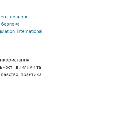
ість
,
правове
,
безпека.
,
gulation
,
international
 використання
ності: виклики та
одавство, практика.