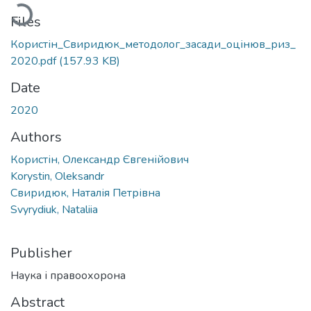
Loading...
Files
Користін_Свиридюк_методолог_засади_оцінюв_риз_
2020.pdf
(157.93 KB)
Date
2020
Authors
Користін, Олександр Євгенійович
Korystin, Oleksandr
Свиридюк, Наталія Петрівна
Svyrydiuk, Nataliia
Publisher
Наука і правоохорона
Abstract