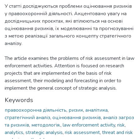
У статті досліджуються проблеми оцінювання ризиків
у правоохоронній діяльності. Акцентовано увагу на
дослідницьких проєктах, які втілюються на основі
оцінювання ризиків, їх моделюванні та прогнозуванні
з метою реалізації загального концепту стратегічного
аналізу.
The article examines the problems of risk assessment in law
enforcement activities. Attention is focused on research
projects that are implemented on the basis of risk
assessment, their modeling and forecasting in order to
implement the general concept of strategic analysis.
Keywords
правоохоронна діяльність
,
ризик
,
аналітика
,
стратегічний аналіз
,
оцінювання ризиків
,
аналіз загроз
та ризиків
,
методологія.
,
law enforcement activity
,
risk
,
analytics
,
strategic analysis
,
risk assessment
,
threat and risk