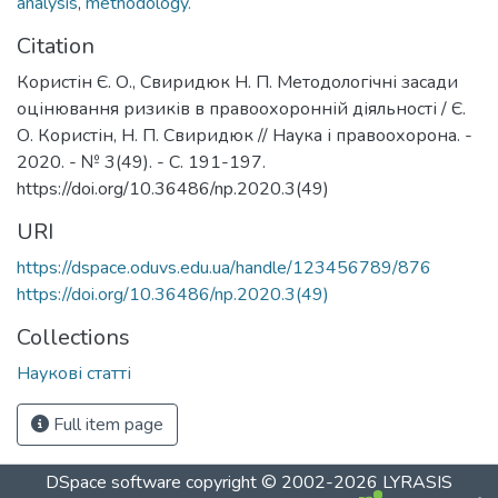
analysis
,
methodology.
Citation
Користін Є. О., Свиридюк Н. П. Методологічні засади
оцінювання ризиків в правоохоронній діяльності / Є.
О. Користін, Н. П. Свиридюк // Наука і правоохорона. -
2020. - № 3(49). - С. 191-197.
https://doi.org/10.36486/np.2020.3(49)
URI
https://dspace.oduvs.edu.ua/handle/123456789/876
https://doi.org/10.36486/np.2020.3(49)
Collections
Наукові статті
Full item page
DSpace software
copyright © 2002-2026
LYRASIS