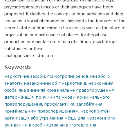
psychotropic substances or their analogues have been
proposed. It clarifies the concept of drug addiction and drug
abuse as a social phenomenon, highlights the features of the
current state of drug crime in Ukraine, as well as the place of
organization or maintenance of places for illegal use,
production or manufacture of narcotic drugs, psychotropic
substances or their
analogues in its structure.
Keywords
наркотичні засоби
,
психотропні речовини або їх
аналоги
,
незаконний обіг наркотиків
,
наркоманія
,
особа
,
яка вчинила кримінальне правопорушення
,
детермінація
,
причини та умови кримінального
правопорушення
,
профілактика
,
запобігання
кримінальним правопорушенням
,
наркопритон
,
організація або утримання місць для незаконного
вживання
,
виробництва чи виготовлення