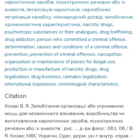
наркотичних засобів
,
психотропних речовин або їх
аналогів
,
легалізація наркотиків
,
наркобізнес
легалізація канабісу
,
міжнародний досвід
,
запобігання
,
кримінологічна характеристика.
,
narcotic drugs
,
psychotropic substances or their analogues
,
drug trafficking
,
drug addiction
,
person who committed a criminal offense
,
determination
,
causes and conditions of a criminal offense
,
prevention
,
prevention of criminal offenses
,
narcopriton
,
organization or maintenance of places for illegal use
,
production or manufacture of narcotic drugs
,
drug
legalization
,
drug business
,
cannabis legalization
,
international experience
,
criminological characteristics.
Citation
Козак В. Я. Запобігання організації або утриманню
місць для незаконного вживання, виробництва чи
виготовлення наркотичних засобів, психотропних
речовин або їх аналогів : дис . ... д-ра філос.: 081, 08 / В.
Я. Козак; МВС України, Одес. держ. ун-т внутр. справ. -