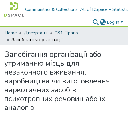
Communities & Collections
All of DSpace
Statisti
Log In
Home
Дисертації
081 Право
Запобігання організації або утриманню місць для незаконного вживання, виробництва чи виготовлення наркотичних засобів, психотропних речовин або їх аналогів
Запобігання організації або
утриманню місць для
незаконного вживання,
виробництва чи виготовлення
наркотичних засобів,
психотропних речовин або їх
аналогів