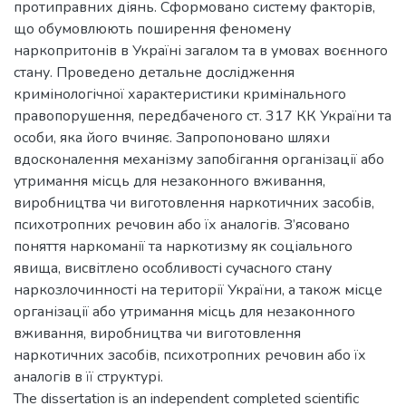
протиправних діянь. Сформовано систему факторів,
що обумовлюють поширення феномену
наркопритонів в Україні загалом та в умовах воєнного
стану. Проведено детальне дослідження
кримінологічної характеристики кримінального
правопорушення, передбаченого ст. 317 КК України та
особи, яка його вчиняє. Запропоновано шляхи
вдосконалення механізму запобігання організації або
утримання місць для незаконного вживання,
виробництва чи виготовлення наркотичних засобів,
психотропних речовин або їх аналогів. З’ясовано
поняття наркоманії та наркотизму як соціального
явища, висвітлено особливості сучасного стану
наркозлочинності на території України, а також місце
організації або утримання місць для незаконного
вживання, виробництва чи виготовлення
наркотичних засобів, психотропних речовин або їх
аналогів в її структурі.
The dissertation is an independent completed scientific