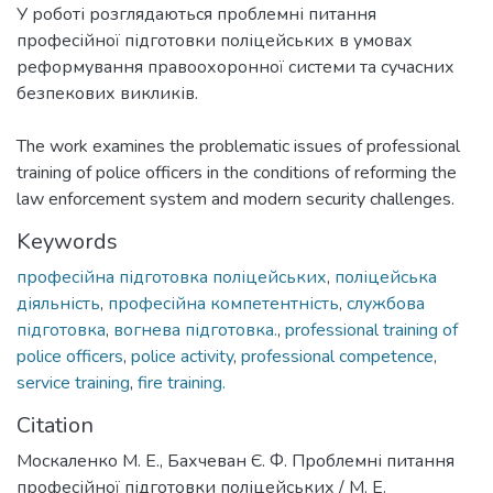
У роботі розглядаються проблемні питання
професійної підготовки поліцейських в умовах
реформування правоохоронної системи та сучасних
безпекових викликів.
The work examines the problematic issues of professional
training of police officers in the conditions of reforming the
law enforcement system and modern security challenges.
Keywords
професійна підготовка поліцейських
,
поліцейська
діяльність
,
професійна компетентність
,
службова
підготовка
,
вогнева підготовка.
,
professional training of
police officers
,
police activity
,
professional competence
,
service training
,
fire training.
Citation
Москаленко М. Е., Бахчеван Є. Ф. Проблемні питання
професійної підготовки поліцейських / М. Е.