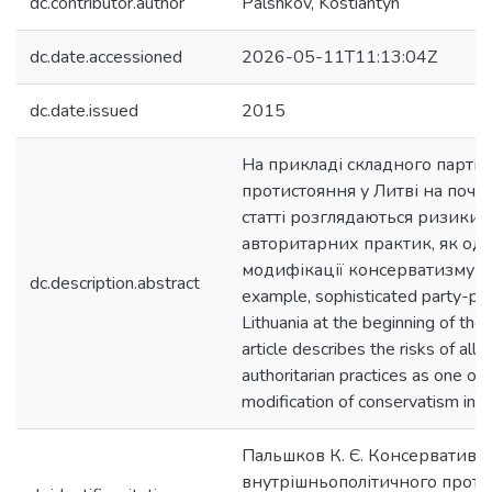
dc.contributor.author
Palshkov, Kostiantyn
dc.date.accessioned
2026-05-11T11:13:04Z
dc.date.issued
2015
На прикладі складного партій
протистояння у Литві на початк
статті розглядаються ризики
авторитарних практик, як одн
модифікації консерватизму у 
dc.description.abstract
example, sophisticated party-poli
Lithuania at the beginning of the
article describes the risks of alle
authoritarian practices as one of 
modification of conservatism in o
Пальшков К. Є. Консервативні
внутрішньополітичного протис