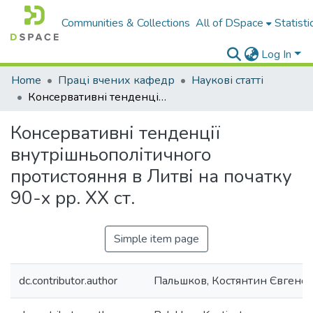
Communities & Collections
All of DSpace
Statisti
Log In
Home
Праці вчених кафедр
Наукові статті
Консервативні тенденції внутрішньополітичного протистояння в Литві на початку 90-х рр. ХХ ст.
Консервативні тенденції
внутрішньополітичного
протистояння в Литві на початку
90-х рр. ХХ ст.
Simple item page
dc.contributor.author
Пальшков, Костянтин Євгено