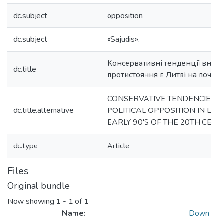
dc.subject
opposition
dc.subject
«Sajudis».
Консервативні тенденції вну
dc.title
протистояння в Литві на почат
CONSERVATIVE TENDENCIES 
dc.title.alternative
POLITICAL OPPOSITION IN LI
EARLY 90'S OF THE 20TH CE
dc.type
Article
Files
Original bundle
Now showing
1 - 1 of 1
Name:
Down