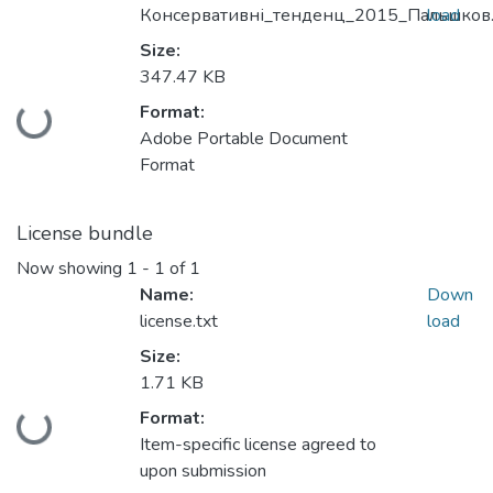
Консервативні_тенденц_2015_Пальшков.
load
Size:
347.47 KB
Format:
Loading...
Adobe Portable Document
Format
License bundle
Now showing
1 - 1 of 1
Name:
Down
license.txt
load
Size:
1.71 KB
Format:
Loading...
Item-specific license agreed to
upon submission