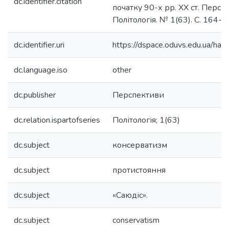
dc.identifier.citation
початку 90-х рр. ХХ ст. Перспе
Політологія. № 1(63). С. 164-1
dc.identifier.uri
https://dspace.oduvs.edu.ua/h
dc.language.iso
other
dc.publisher
Перспективи
dc.relation.ispartofseries
Політологія; 1(63)
dc.subject
консерватизм
dc.subject
протистояння
dc.subject
«Саюдіс».
dc.subject
conservatism