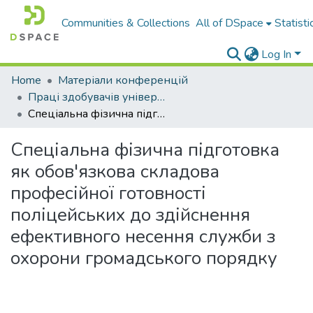
Communities & Collections
All of DSpace
Statisti
Log In
Home
Матеріали конференцій
Праці здобувачів університету
Спеціальна фізична підготовка як обов'язкова складова професійної готовності поліцейських до здійснення ефективного несення служби з охорони громадського порядку
Спеціальна фізична підготовка
як обов'язкова складова
професійної готовності
поліцейських до здійснення
ефективного несення служби з
охорони громадського порядку