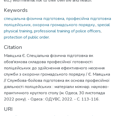
etc.) with minimal risk to their own life and health.
Keywords
спеціальна фізична підготовка
,
професійна підготовка
поліцейських
,
охорона громадського порядку.
,
special
physical training
,
professional training of police officers
,
protection of public order.
Citation
Маяцька Є. Спеціальна фізична підготовка як
обов'язкова складова професійної готовності
поліцейських до здійснення ефективного несення
служби з охорони громадського порядку / Є. Маяцька
// Службова-бойова підготовка як основа професійної
діяльності поліцейських : матеріали міжнар. науково-
практичного круглого столу (м. Одеса, 30 листопада
2022 року). - Одеса : ОДУВС, 2022. - С. 113-116.
URI