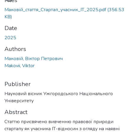
Loading...
Files
Маковій_стаття_Стартап_учасник_ІТ_2025.pdf
(356.53
KB)
Date
2025
Authors
Маковій, Віктор Петрович
Makovii, Viktor
Publisher
Науковий вісник Ужгородського Національного
Університету
Abstract
Статтю присвячено вивченню правової природи
стартапу як учасника ІТ-відносин з огляду на наявні