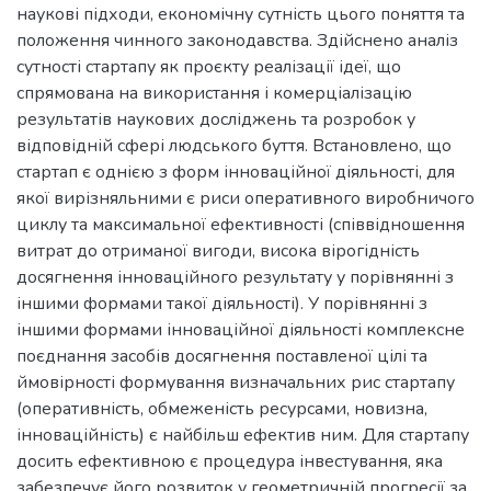
наукові підходи, економічну сутність цього поняття та
положення чинного законодавства. Здійснено аналіз
сутності стартапу як проєкту реалізації ідеї, що
спрямована на використання і комерціалізацію
результатів наукових досліджень та розробок у
відповідній сфері людського буття. Встановлено, що
стартап є однією з форм інноваційної діяльності, для
якої вирізняльними є риси оперативного виробничого
циклу та максимальної ефективності (співвідношення
витрат до отриманої вигоди, висока вірогідність
досягнення інноваційного результату у порівнянні з
іншими формами такої діяльності). У порівнянні з
іншими формами інноваційної діяльності комплексне
поєднання засобів досягнення поставленої цілі та
ймовірності формування визначальних рис стартапу
(оперативність, обмеженість ресурсами, новизна,
інноваційність) є найбільш ефектив ним. Для стартапу
досить ефективною є процедура інвестування, яка
забезпечує його розвиток у геометричній прогресії за