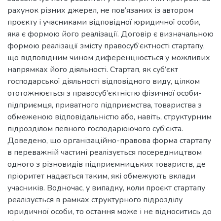
рахунок різних джерел, не пов’язаних із автором
проєкту і учасниками відповідної юридичної особи,
яка є формою його реалізації. Договір є визначальною
формою реалізації змісту правосуб’єктності стартапу,
що відповідним чином диференціюється у можливих
напрямках його діяльності. Стартап, як суб’єкт
господарської діяльності відповідного виду, цілком
ототожнюється з правосуб’єктністю фізичної особи-
підприємця, приватного підприємства, товариства з
обмеженою відповідальністю або, навіть, структурним
підрозділом певного господарюючого суб’єкта.
Доведено, що організаційно-правова форма стартапу
в переважній частині реалізується посередництвом
одного з різновидів підприємницьких товариств, де
пріоритет надається таким, які обмежують вклади
учасників. Водночас, у випадку, коли проєкт стартапу
реалізується в рамках структурного підрозділу
юридичної особи, то остання може і не відноситись до