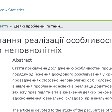
ace
Statistics
татті
Деякі проблемні питання реалізації особливостей досудового розслідування щодо неповнолітніх
тання реалізації особливос
 неповнолітніх
Abstract
Стаття присвячена дослідженню особливостей проц
порядку здійснення досудового розслідування у кр
провадженнях стосовно неповнолітніх осіб. Головн
виявлення проблемних аспектів реалізації додатков
захисту прав підлітків та визначення деяких реко
вдосконалення ювенальної складової кримінальног
The article is devoted to the study of the peculiarities of