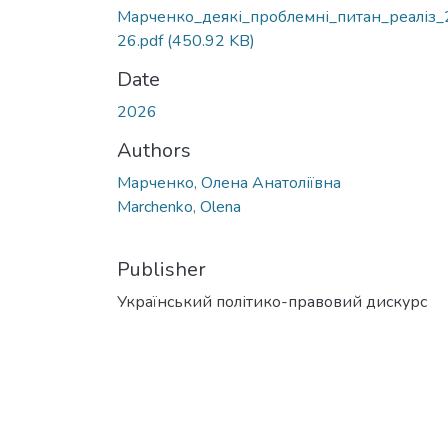
Марченко_деякі_проблемні_питан_реаліз_
26.pdf
(450.92 KB)
Date
2026
Authors
Марченко, Олена Анатоліївна
Marchenko, Olena
Publisher
Український політико-правовий дискурс