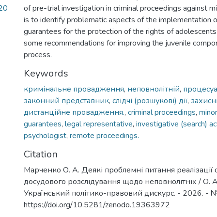
20
of pre-trial investigation in criminal proceedings against m
is to identify problematic aspects of the implementation o
guarantees for the protection of the rights of adolescent
some recommendations for improving the juvenile compone
process.
Keywords
кримінальне провадження
,
неповнолітній
,
процесуа
законний представник
,
слідчі (розшукові) дії
,
захисн
дистанційне провадження.
,
criminal proceedings
,
mino
guarantees
,
legal representative
,
investigative (search) ac
psychologist
,
remote proceedings.
Citation
Марченко О. А. Деякі проблемні питання реалізації
досудового розслідування щодо неповнолітніх / О. 
Український політико-правовий дискурс. - 2026. - №
https://doi.org/10.5281/zenodo.19363972