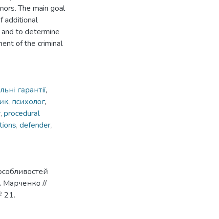
inors. The main goal
f additional
s and to determine
nt of the criminal
льні гарантії
,
ик
,
психолог
,
r
,
procedural
tions
,
defender
,
 особливостей
А Марченко //
 21.