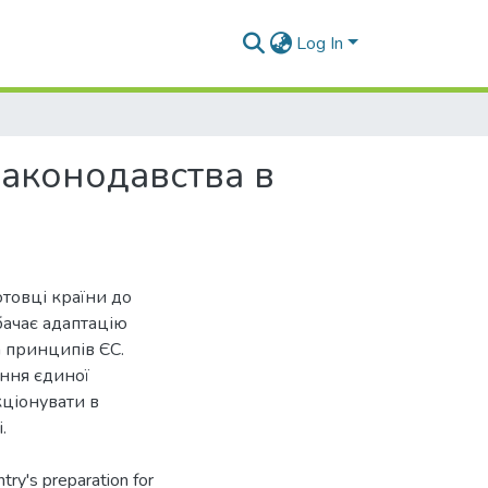
Log In
законодавства в
товці країни до
бачає адаптацію
а принципів ЄС.
ння єдиної
кціонувати в
.
try's preparation for