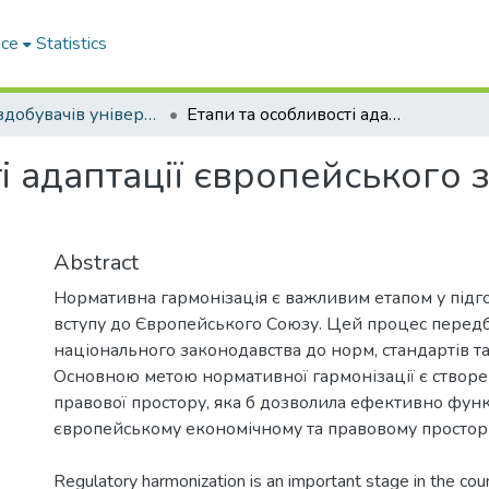
ace
Statistics
Праці здобувачів університету
Етапи та особливості адаптації європейського законодавства в Україні
і адаптації європейського 
Abstract
Нормативна гармонізація є важливим етапом у підго
вступу до Європейського Союзу. Цей процес перед
національного законодавства до норм, стандартів т
Основною метою нормативної гармонізації є створе
правової простору, яка б дозволила ефективно фун
європейському економічному та правовому просторі
Regulatory harmonization is an important stage in the coun