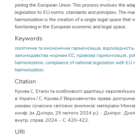
joining the European Union. This process involves the adap
legislation to EU norms, standards and principles. The mai
harmonization is the creation of a single legal space that 
functioning in the European economic and legal space.
Keywords
політична та економічна гармонізація
,
відповідністі
законодавства нормам ЄС
,
правова гармонізація.
,
po
harmonization
,
compliance of national legislation with EU
harmonization.
Citation
Крива С. Етапи та особливості адаптації європейськ
в Україні / С. Крива // Верховенство права: доктрина
умовах сучасних світових викликів: матеріали Міжнар
конф. (м. Дніпро, 29 лютого 2024 р.). - Дніпро : Дні
внутр. справ, 2024. - С. 420-422.
URI