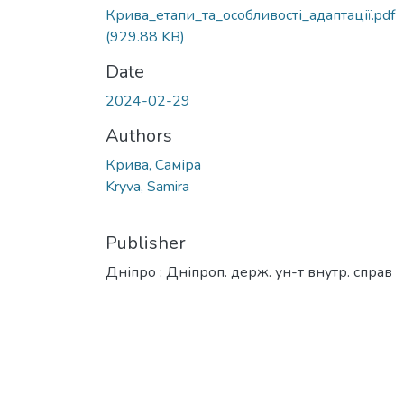
Крива_етапи_та_особливості_адаптації.pdf
(929.88 KB)
Date
2024-02-29
Authors
Крива, Саміра
Kryva, Samira
Publisher
Дніпро : Дніпроп. держ. ун-т внутр. справ