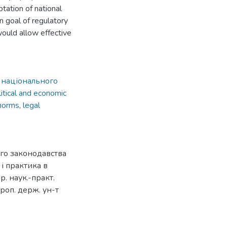
tation of national
n goal of regulatory
would allow effective
ь національного
litical and economic
 norms
,
legal
ого законодавства
 і практика в
. наук.-практ.
проп. держ. ун-т