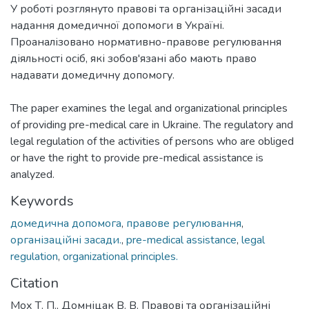
У роботі розглянуто правові та організаційні засади
надання домедичної допомоги в Україні.
Проаналізовано нормативно-правове регулювання
діяльності осіб, які зобов'язані або мають право
надавати домедичну допомогу.
The paper examines the legal and organizational principles
of providing pre-medical care in Ukraine. The regulatory and
legal regulation of the activities of persons who are obliged
or have the right to provide pre-medical assistance is
analyzed.
Keywords
домедична допомога
,
правове регулювання
,
організаційні засади.
,
pre-medical assistance
,
legal
regulation
,
organizational principles.
Citation
Мох Т. П., Домніцак В. В. Правові та організаційні