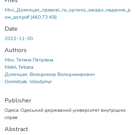
ading...
Files
Мох_Домніцак_правові_та_організ_засади_надання_д
ом_доп.pdf
(460.73 KB)
Date
2022-11-30
Authors
Мох, Тетяна Петрівна
Mokh, Tetiana
Домніцак, Володимир Володимирович
Domnitsak, Volodymyr
Publisher
Одеса: Одеський державний університет внутрішніх
справ
Abstract