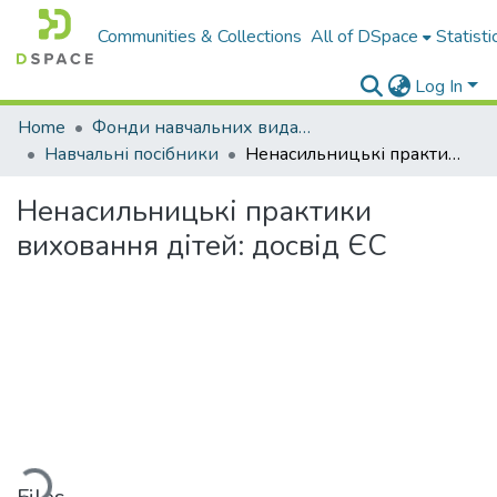
Communities & Collections
All of DSpace
Statisti
Log In
Home
Фонди навчальних видань
Навчальні посібники
Ненасильницькі практики виховання дітей: досвід ЄС
Ненасильницькі практики
виховання дітей: досвід ЄС
Loading...