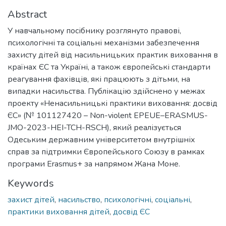
Abstract
У навчальному посібнику розглянуто правові,
психологічні та соціальні механізми забезпечення
захисту дітей від насильницьких практик виховання в
країнах ЄС та Україні, а також європейські стандарти
реагування фахівців, які працюють з дітьми, на
випадки насильства. Публікацію здійснено у межах
проекту «Ненасильницькі практики виховання: досвід
ЄС» (№ 101127420 – Non-violent EPEUE–ERASMUS-
JMO-2023-HEI-TCH-RSCH), який реалізується
Одеським державним університетом внутрішніх
справ за підтримки Європейського Союзу в рамках
програми Erasmus+ за напрямом Жана Моне.
Keywords
захист дітей
,
насильство
,
психологічні
,
соціальні
,
практики виховання дітей
,
досвід ЄС