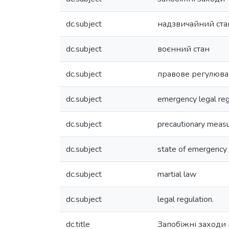
dc.subject
надзвичайний ста
dc.subject
воєнний стан
dc.subject
правове регулюва
dc.subject
emergency legal re
dc.subject
precautionary meas
dc.subject
state of emergency
dc.subject
martial law
dc.subject
legal regulation.
dc.title
Запобіжні заходи