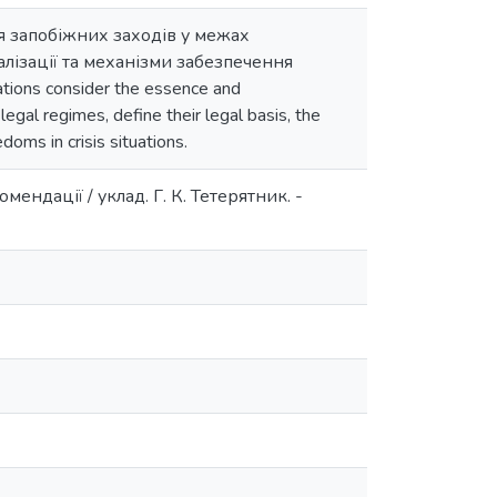
я запобіжних заходів у межах
лізації та механізми забезпечення
ions consider the essence and
legal regimes, define their legal basis, the
oms in crisis situations.
ндації / уклад. Г. К. Тетерятник. -