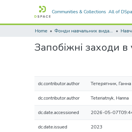
Communities & Collections
All of DSp
Home
Фонди навчальних видань
Запобіжні заходи в
dc.contributor.author
Тетерятник, Ганна
dc.contributor.author
Teteriatnyk, Hanna
dc.date.accessioned
2026-05-07T09:4
dc.date.issued
2023