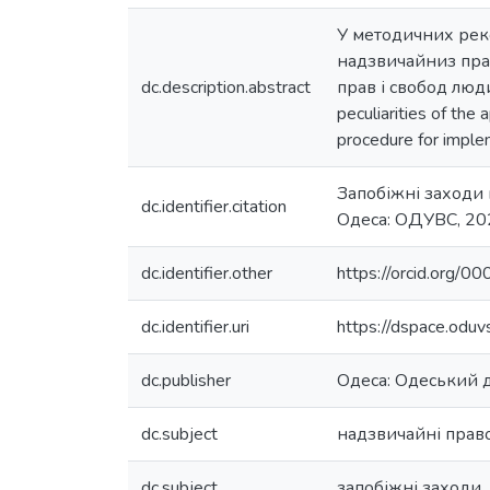
У методичних реко
надзвичайниз прав
dc.description.abstract
прав і свобод люди
peculiarities of the
procedure for implem
Запобіжні заходи 
dc.identifier.citation
Одеса: ОДУВС, 202
dc.identifier.other
https://orcid.org
dc.identifier.uri
https://dspace.odu
dc.publisher
Одеса: Одеський 
dc.subject
надзвичайні прав
dc.subject
запобіжні заходи