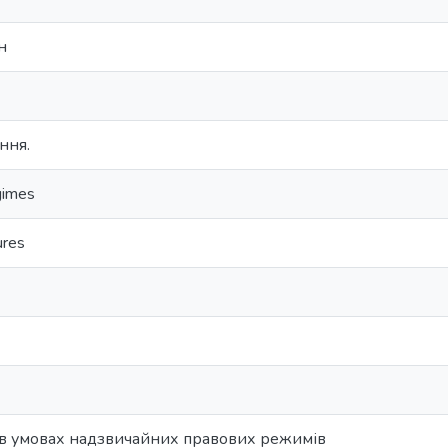
н
ння.
gimes
ures
 в умовах надзвичайних правових режимів