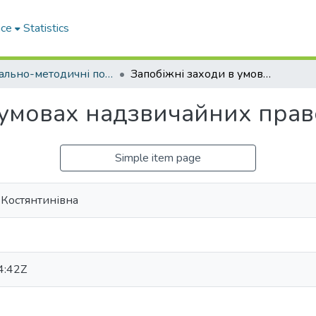
ace
Statistics
Навчально-методичні посібники
Запобіжні заходи в умовах надзвичайних правових режимів
 умовах надзвичайних пра
Simple item page
 Костянтинівна
4:42Z