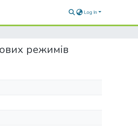
Log In
вових режимів