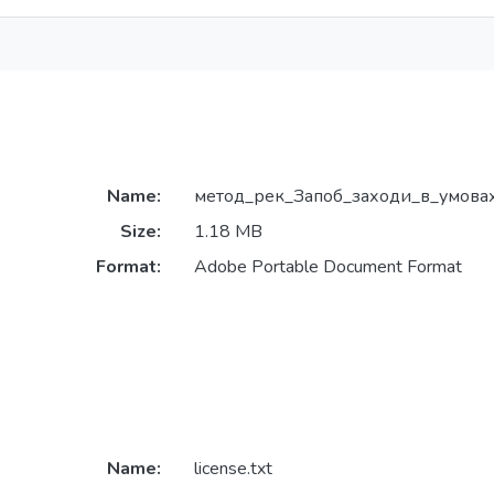
Name:
метод_рек_Запоб_заходи_в_умовах
Size:
1.18 MB
Format:
Adobe Portable Document Format
Name:
license.txt