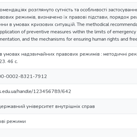
мендаціях розглянуто сутність та особливості застосуванн
ових режимів, визначено їх правові підстави, порядок реа
ни в умовах кризових ситуацій. The methodical recommendat
 application of preventive measures within the limits of emergency 
entation, and the mechanisms for ensuring human rights and freed
в умовах надзвичайних правових режимів : методичні рекоме
3. 46 с.
/0000-0002-8321-7912
vs.edu.ua/handle/123456789/642
державний університет внутрішніх справ
ові режими