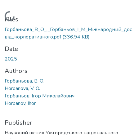
Loading...
Files
Горбаньова_В_О_,_Горбаньов_І_М_Міжнародний_дос
від_корпоративного.pdf
(336.94 KB)
Date
2025
Authors
Горбаньова, В. О.
Horbanova, V. O.
Горбаньов, Ігор Миколайович
Horbanov, Ihor
Publisher
Науковий вісник Ужгородського національного