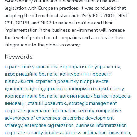
cybersecurity culture and the harmonization of national
legislation with European practices. It was concluded that
adapting the international standards ISO/IEC 27001, NIST
CSF, GDPR, and NIS2 to national realities and their
implementation in the business environment will increase
the level of protection of companies and accelerate their
integration into the global economy.
Keywords
стратегічне управління
,
корпоративне управління
,
інформаційна безпека
,
конкурентні переваги
підприємств
,
стратегія розвитку підприємств
,
цифровізація підприємств
,
інформатизація бізнесу
,
корпоративна безпека
,
автоматизація бізнес процесів
,
інновації
,
сталий розвиток.
,
strategic management
,
corporate governance
,
information security
,
competitive
advantages of enterprises
,
enterprise development
strategy
,
enterprise digitalization
,
business informatization
,
corporate security
,
business process automation
,
innovation
,