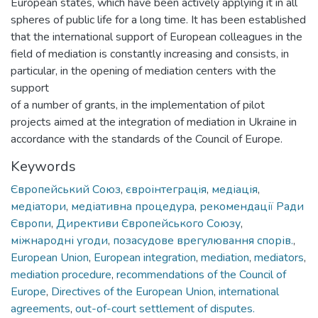
European states, which have been actively applying it in all
spheres of public life for a long time. It has been established
that the international support of European colleagues in the
field of mediation is constantly increasing and consists, in
particular, in the opening of mediation centers with the
support
of a number of grants, in the implementation of pilot
projects aimed at the integration of mediation in Ukraine in
accordance with the standards of the Council of Europe.
Keywords
Європейський Союз
,
євроінтеграція
,
медіація
,
медіатори
,
медіативна процедура
,
рекомендації Ради
Європи
,
Директиви Європейського Союзу
,
міжнародні угоди
,
позасудове врегулювання спорів.
,
European Union
,
European integration
,
mediation
,
mediators
,
mediation procedure
,
recommendations of the Council of
Europe
,
Directives of the European Union
,
international
agreements
,
out-of-court settlement of disputes.