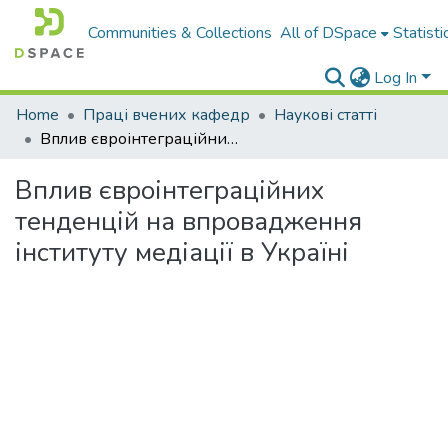
Communities & Collections
All of DSpace
Statisti
Log In
Home
Праці вчених кафедр
Наукові статті
Вплив євроінтеграційних тенденцій на впровадження інституту медіації в Україні
Вплив євроінтеграційних
тенденцій на впровадження
інституту медіації в Україні