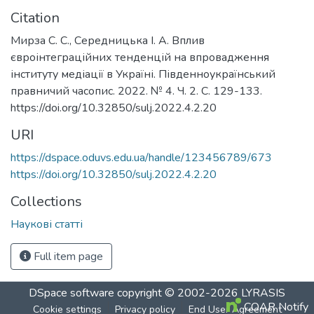
Citation
Мирза С. С., Середницька І. А. Вплив
євроінтеграційних тенденцій на впровадження
інституту медіації в Україні. Південноукраїнський
правничий часопис. 2022. № 4. Ч. 2. С. 129-133.
https://doi.org/10.32850/sulj.2022.4.2.20
URI
https://dspace.oduvs.edu.ua/handle/123456789/673
https://doi.org/10.32850/sulj.2022.4.2.20
Collections
Наукові статті
Full item page
DSpace software
copyright © 2002-2026
LYRASIS
COAR Notify
Cookie settings
Privacy policy
End User Agreement