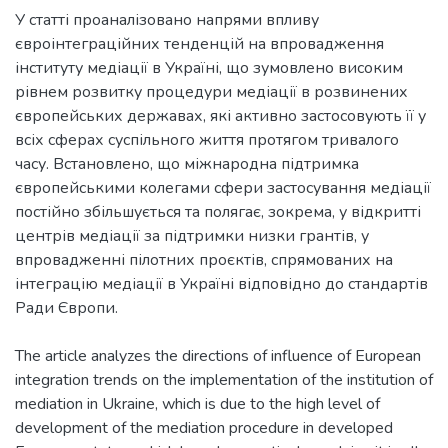
У статті проаналізовано напрями впливу
євроінтеграційних тенденцій на впровадження
інституту медіації в Україні, що зумовлено високим
рівнем розвитку процедури медіації в розвинених
європейських державах, які активно застосовують її у
всіх сферах суспільного життя протягом тривалого
часу. Встановлено, що міжнародна підтримка
європейськими колегами сфери застосування медіації
постійно збільшується та полягає, зокрема, у відкритті
центрів медіації за підтримки низки грантів, у
впровадженні пілотних проєктів, спрямованих на
інтеграцію медіації в Україні відповідно до стандартів
Ради Європи.
The article analyzes the directions of influence of European
integration trends on the implementation of the institution of
mediation in Ukraine, which is due to the high level of
development of the mediation procedure in developed