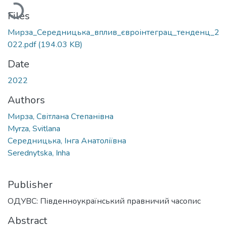
Loading...
Files
Мирза_Середницька_вплив_євроінтеграц_тенденц_2
022.pdf
(194.03 KB)
Date
2022
Authors
Мирза, Світлана Степанівна
Myrza, Svitlana
Середницька, Інга Анатоліївна
Serednytska, Inha
Publisher
ОДУВС: Південноукраїнський правничий часопис
Abstract