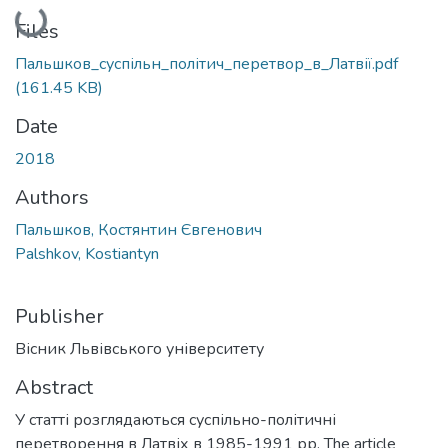
Loading...
Files
Пальшков_суспільн_політич_перетвор_в_Латвії.pdf
(161.45 KB)
Date
2018
Authors
Пальшков, Костянтин Євгенович
Palshkov, Kostiantyn
Publisher
Вісник Львівського університету
Abstract
У статті розглядаються суспільно-політичні
перетворення в Латвіх в 1985-1991 рр. The article