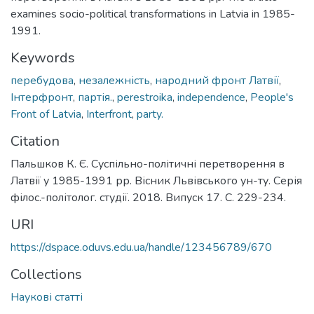
examines socio-political transformations in Latvia in 1985-
1991.
Keywords
перебудова
,
незалежність
,
народний фронт Латвії
,
Інтерфронт
,
партія.
,
perestroika
,
independence
,
People's
Front of Latvia
,
Interfront
,
party.
Citation
Пальшков К. Є. Суспільно-політичні перетворення в
Латвії у 1985-1991 рр. Вісник Львівського ун-ту. Серія
філос.-політолог. студії. 2018. Випуск 17. С. 229-234.
URI
https://dspace.oduvs.edu.ua/handle/123456789/670
Collections
Наукові статті