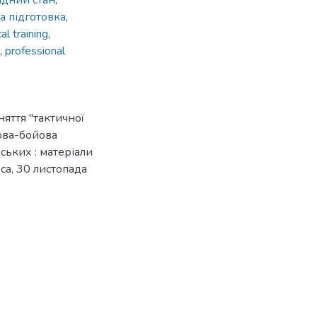
адний стан
,
а підготовка
,
l training
,
,
professional
няття "тактичної
бова-бойова
ських : матеріали
са, 30 листопада