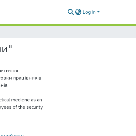
Log In
ни"
актичної
товки працівників
нів.
tical medicine as an
oyees of the security