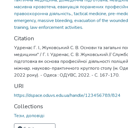
тактична медицина
,
домедична підготовка
,
невідкл
масивна кровотеча
,
евакуація поранених професійн
правоохоронна діяльність.
,
tactical medicine
,
pre-medica
emergency
,
massive bleeding
,
evacuation of the wounded
training
,
law enforcement activities.
Citation
Удренас Г. І., Жуковський С. В. Основи та загальні по
медицини" / Г. І. Удренас, С. В. Жуковський // Служ
підготовка як основа професійної діяльності поліцей
міжнар. науково-практичного круглого столу (м. Оде
2022 року). - Одеса : ОДУВС, 2022. - С. 167-170.
URI
https://dspace.oduvs.edu.ua/handle/123456789/824
Collections
Тези, доповіді