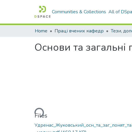
Communities & Collections
All of DSp
Home
Праці вчених кафедр
Тези, доп
Основи та загальні
Loading...
Files
Удренас_Жуковський_осн_та_заг_понят_та