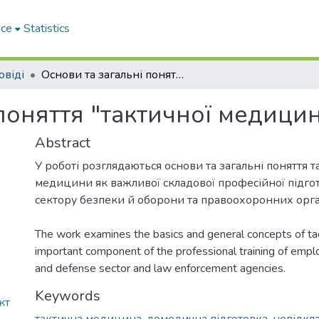
ace
Statistics
овіді
Основи та загальні поняття "тактичної медицини"
 поняття "тактичної медици
Abstract
У роботі розглядаються основи та загальні поняття т
медицини як важливої складової професійної підго
сектору безпеки й оборони та правоохоронних орга
The work examines the basics and general concepts of tac
important component of the professional training of empl
and defense sector and law enforcement agencies.
Keywords
кт