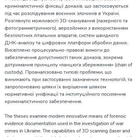
криміналістичної фіксації доказів, що застосовуються
під час розслідування воєнних злочинів в Україні.
Розглянуто можливості 3D-сканування (лазерного та
фотограмметричного), аерозйомки з використанням
безпілотних літальних апаратів, систем швидкого
ДНК-аналізу та цифрових платформ обробки даних.
Висвітлено процесуально-правові вимоги до
забезпечення допустимості таких доказів, зокрема
дотримання принципу «ланцюга збереження» (chain of
custody). Проаналізовано типові проблеми, що
виникають при застосуванні зазначених технологій, та
запропоновано шляхи їх вирішення шляхом
нормативної уніфікації та інституційного посилення
криміналістичного забезпечення.
The theses examine modern innovative means of forensic
evidence documentation used in the investigation of war
crimes in Ukraine. The capabilities of 3D scanning (laser and