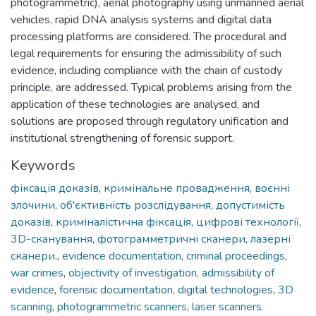
photogrammetric), aerial photography using unmanned aerial
vehicles, rapid DNA analysis systems and digital data
processing platforms are considered. The procedural and
legal requirements for ensuring the admissibility of such
evidence, including compliance with the chain of custody
principle, are addressed. Typical problems arising from the
application of these technologies are analysed, and
solutions are proposed through regulatory unification and
institutional strengthening of forensic support.
Keywords
фіксація доказів
,
кримінальне провадження
,
воєнні
злочини
,
об'єктивність розслідування
,
допустимість
доказів
,
криміналістична фіксація
,
цифрові технології
,
3D-сканування
,
фотограмметричні сканери
,
лазерні
сканери.
,
evidence documentation
,
criminal proceedings
,
war crimes
,
objectivity of investigation
,
admissibility of
evidence
,
forensic documentation
,
digital technologies
,
3D
scanning
,
photogrammetric scanners
,
laser scanners.