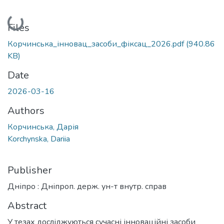
Loading...
Files
Корчинська_інновац_засоби_фіксац_2026.pdf
(940.86
KB)
Date
2026-03-16
Authors
Корчинська, Дарія
Korchynska, Dariia
Publisher
Дніпро : Дніпроп. держ. ун-т внутр. справ
Abstract
У тезах досліджуються сучасні інноваційні засоби