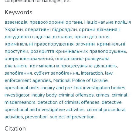
compensation for damages; etc.
Keywords
взаємодія
,
правоохоронні органи
,
Національна поліція
України
,
оперативні підрозділи
,
органи дізнання і
досудового слідства
,
дізнавач
,
орган дізнання
,
кримінальні правопорушення
,
злочини
,
кримінальні
проступки
,
розкриття кримінальних правопорушень
,
оперуповноважений
,
оперативно-розшукова
діяльність
,
кримінальна процесуальна діяльність
,
запобігання
,
суб’єкт запобігання.
,
interaction
,
law
enforcement agencies
,
National Police of Ukraine
,
operational units
,
inquiry and pre-trial investigation bodies
,
investigator
,
inquiry body
,
criminal offenses
,
crimes
,
criminal
misdemeanors
,
detection of criminal offenses
,
detective
,
operational and investigative activities
,
criminal procedural
activities
,
prevention
,
subject of prevention.
Citation