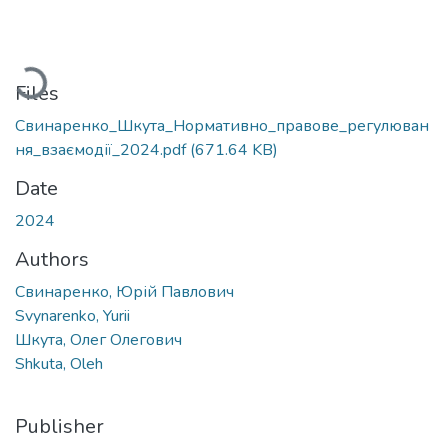
Loading...
Files
Свинаренко_Шкута_Нормативно_правове_регулюван
ня_взаємодії_2024.pdf
(671.64 KB)
Date
2024
Authors
Свинаренко, Юрій Павлович
Svynarenko, Yurii
Шкута, Олег Олегович
Shkuta, Oleh
Publisher