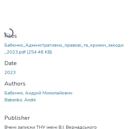
Loading...
Files
Бабенко_Адміністративно_правові_та_кримін_заходи
_2023.pdf
(254.48 KB)
Date
2023
Authors
Бабенко, Андрій Миколайович
Babenko, Andrii
Publisher
Вчені записки ТНУ імені В.І. Вернадського