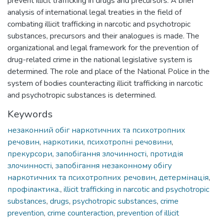
prevent illicit trafficking in drugs and precursors. A brief
analysis of international legal treaties in the field of
combating illicit trafficking in narcotic and psychotropic
substances, precursors and their analogues is made. The
organizational and legal framework for the prevention of
drug-related crime in the national legislative system is
determined. The role and place of the National Police in the
system of bodies counteracting illicit trafficking in narcotic
and psychotropic substances is determined.
Keywords
незаконний обіг наркотичних та психотропних
речовин
,
наркотики
,
психотропні речовини
,
прекурсори
,
запобігання злочинності
,
протидія
злочинності
,
запобігання незаконному обігу
наркотичних та психотропних речовин
,
детермінація
,
профілактика.
,
illicit trafficking in narcotic and psychotropic
substances
,
drugs
,
psychotropic substances
,
crime
prevention
,
crime counteraction
,
prevention of illicit