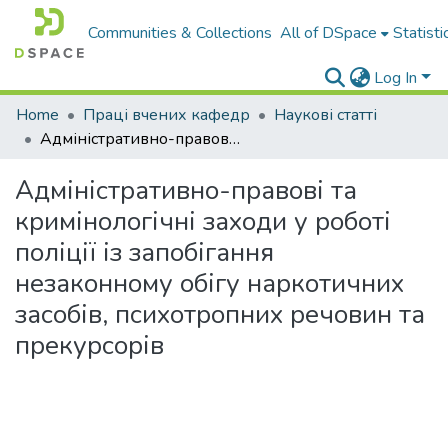
Communities & Collections
All of DSpace
Statisti
Log In
Home
Праці вчених кафедр
Наукові статті
Адміністративно-правові та кримінологічні заходи у роботі поліції із запобігання незаконному обігу наркотичних засобів, психотропних речовин та прекурсорів
Адміністративно-правові та
кримінологічні заходи у роботі
поліції із запобігання
незаконному обігу наркотичних
засобів, психотропних речовин та
прекурсорів