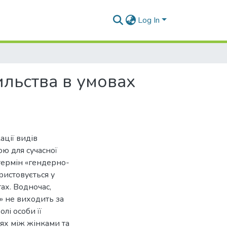
Log In
ильства в умовах
ації видів
ю для сучасної
термін «гендерно-
ристовується у
ах. Водночас,
» не виходить за
лі особи її
тях між жінками та