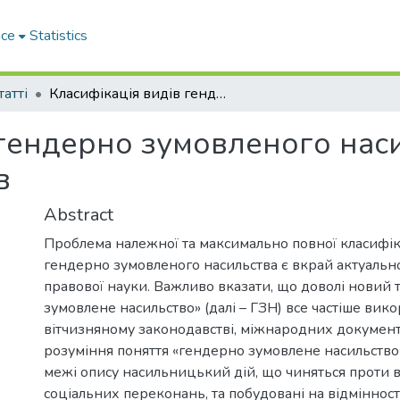
ace
Statistics
татті
Класифікація видів гендерно зумовленого насильства в умовах збройних конфліктів
 гендерно зумовленого нас
в
Abstract
Проблема належної та максимально повної класифік
гендерно зумовленого насильства є вкрай актуально
правової науки. Важливо вказати, що доволі новий 
зумовлене насильство» (далі – ГЗН) все частіше вико
вітчизняному законодавстві, міжнародних документ
розуміння поняття «гендерно зумовлене насильство
межі опису насильницький дій, що чиняться проти во
соціальних переконань, та побудовані на відміннос