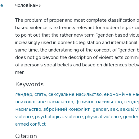
ґе
чоловіками.
The problem of proper and most complete classification o
based violence is extremely relevant for modern legal scie
to point out that the rather new term “gender-based viol
increasingly used in domestic legislation and internationa
same time, the understanding of the concept of “gender-
does not go beyond the description of violent acts commit
of a person’s social beliefs and based on differences b
men.
Keywords
гендер
,
стать
,
сексуальне насильство
,
економічне на
психологічне насильство
,
фізичне насильство
,
генде
насильство
,
збройний конфлікт.
,
gender
,
sex
,
sexual v
violence
,
psychological violence
,
physical violence
,
gender
armed conflict.
Citation