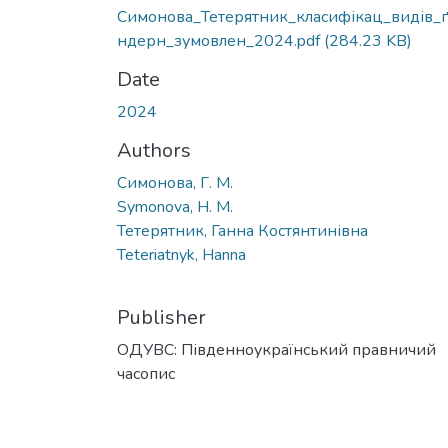
Симонова_Тетерятник_класифікац_видів_
ндерн_зумовлен_2024.pdf
(284.23 KB)
Date
2024
Authors
Симонова, Г. М.
Symonova, H. M.
Тетерятник, Ганна Костянтинівна
Teteriatnyk, Hanna
Publisher
ОДУВС: Південноукраїнський правничий
часопис