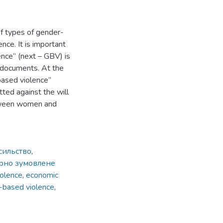
f types of gender-
nce. It is important
ence” (next – GBV) is
l documents. At the
based violence”
ted against the will
etween women and
сильство
,
рно зумовлене
iolence
,
economic
-based violence
,