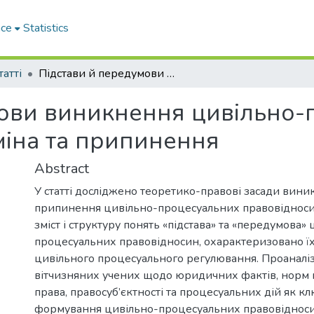
ace
Statistics
татті
Підстави й передумови виникнення цивільно-процесуальних правовідносин, їх зміна та припинення
мови виникнення цивільно-
міна та припинення
Abstract
У статті досліджено теоретико-правові засади виник
припинення цивільно-процесуальних правовідноси
зміст і структуру понять «підстава» та «передумова»
процесуальних правовідносин, охарактеризовано їх
цивільного процесуального регулювання. Проаналіз
вітчизняних учених щодо юридичних фактів, норм
права, правосуб’єктності та процесуальних дій як к
формування цивільно-процесуальних правовідносин