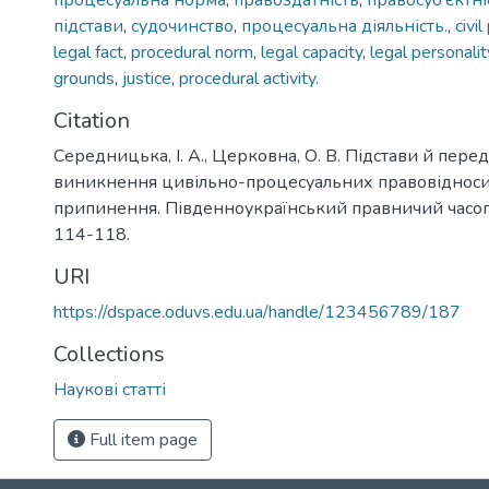
процесуальна норма
,
правоздатність
,
правосуб’єктні
підстави
,
судочинство
,
процесуальна діяльність.
,
civi
legal fact
,
procedural norm
,
legal capacity
,
legal personalit
grounds
,
justice
,
procedural activity.
Citation
Середницька, І. А., Церковна, О. В. Підстави й пер
виникнення цивільно-процесуальних правовідносин,
припинення. Південноукраїнський правничий часопи
114-118.
URI
https://dspace.oduvs.edu.ua/handle/123456789/187
Collections
Наукові статті
Full item page