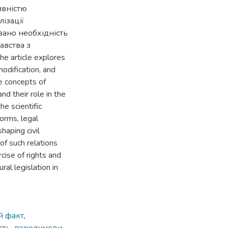
явністю
ізації
вано необхідність
авства з
 article explores
odification, and
he concepts of
nd their role in the
e scientific
norms, legal
haping civil
of such relations
cise of rights and
ral legislation in
 факт
,