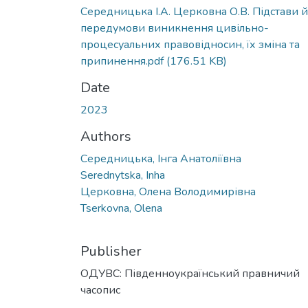
Середницька І.А. Церковна О.В. Підстави й
передумови виникнення цивільно-
процесуальних правовідносин, їх зміна та
припинення.pdf
(176.51 KB)
Date
2023
Authors
Середницька, Інга Анатоліївна
Serednytska, Inha
Церковна, Олена Володимирівна
Tserkovna, Olena
Publisher
ОДУВС: Південноукраїнський правничий
часопис