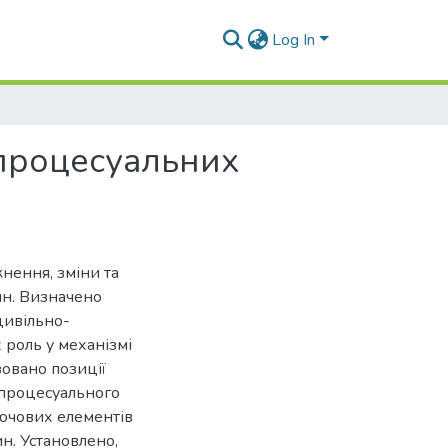
Log In
процесуальних
нення, зміни та
н. Визначено
 цивільно-
 роль у механізмі
овано позиції
 процесуального
лючових елементів
. Установлено,