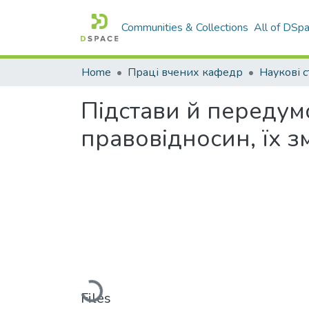
Communities & Collections
All of DSp
Home
Праці вчених кафедр
Наукові с
Підстави й переду
правовідносин, їх з
Loading...
Files