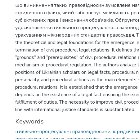
що виникнення таких правовідносин зумовлене на
юридичного факту, який забезпечує можливість реал
суб’єктивних прав і виконання обов’язків. Обґрунто
удосконалення цивільного процесуального законод
урахуванням міжнародних стандартів правосуддя. The
the theoretical and legal foundations for the emergence, m
termination of civil procedural legal relations. It defines t
“grounds” and “prerequisites” of civil procedural relations a
mechanism of procedural regulation. The authors analyze th
positions of Ukrainian scholars on legal facts, procedural 
personality, and procedural actions as the main elements s
procedural relations. It is established that the emergence 
depends on the existence of a legal fact ensuring the exer
fulfillment of duties. The necessity to improve civil procedu
line with international justice standards is substantiated.
Keywords
цивільно-процесуальні правовідносини
,
юридичний