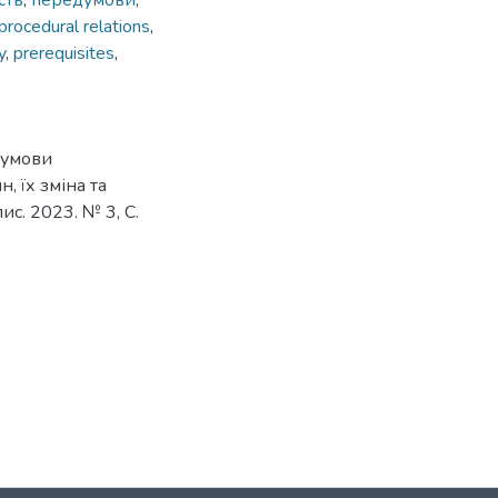
сть
,
передумови
,
l procedural relations
,
y
,
prerequisites
,
едумови
 їх зміна та
с. 2023. № 3, С.