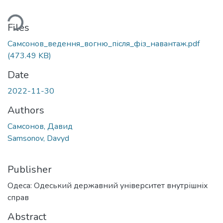
ding...
Files
Самсонов_ведення_вогню_після_фіз_навантаж.pdf
(473.49 KB)
Date
2022-11-30
Authors
Самсонов, Давид
Samsonov, Davyd
Publisher
Одеса: Одеський державний університет внутрішніх
справ
Abstract