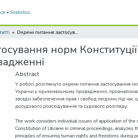
ace
Statistics
татті
Окремі питання застосування норм Конституції України у кримінальному провадженні
осування норм Конституції
вадженні
Abstract
У роботі розглянуто окремі питання застосування н
України у кримінальному провадженні, проаналізов
засади забезпечення прав і свобод людини під час 
досудового розслідування та судового розгляду.
The work considers individual issues of application of the
Constitution of Ukraine in criminal proceedings, analyzes t
principles of ensuring human rights and freedoms during pr