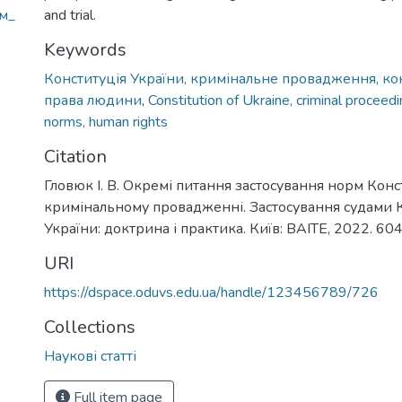
м_
and trial.
Keywords
Конституція України, кримінальне провадження, ко
права людини
,
Constitution of Ukraine, criminal proceedi
norms, human rights
Citation
Гловюк І. В. Окремі питання застосування норм Конст
кримінальному провадженні. Застосування судами К
України: доктрина і практика. Київ: ВАІТЕ, 2022. 604
URI
https://dspace.oduvs.edu.ua/handle/123456789/726
Collections
Наукові статті
Full item page