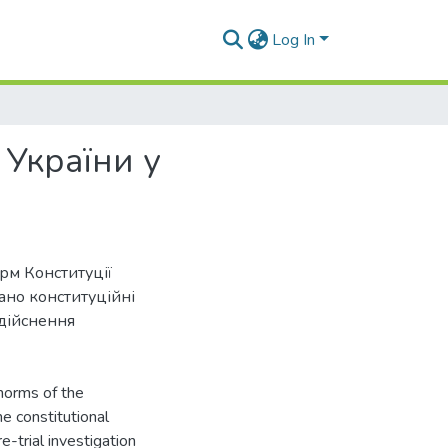
Log In
 України у
орм Конституції
ано конституційні
здійснення
 norms of the
he constitutional
e-trial investigation