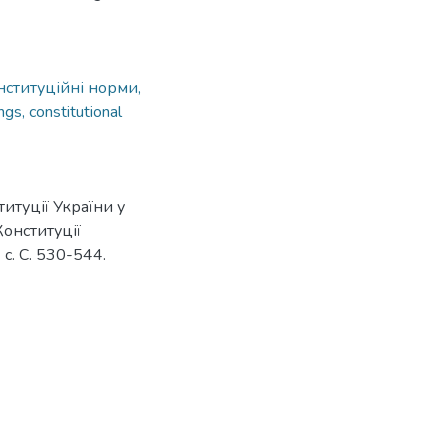
нституційні норми,
ngs, constitutional
итуції України у
онституції
 с. С. 530-544.