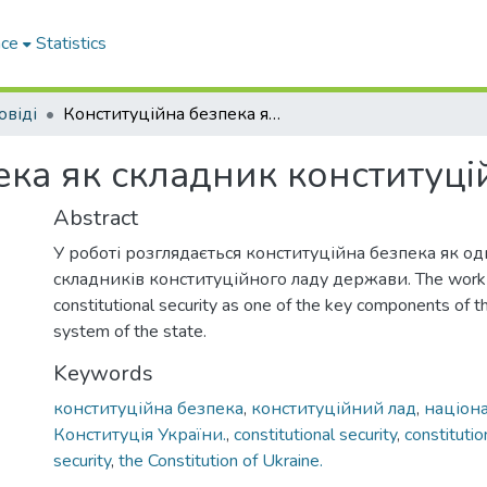
ace
Statistics
овіді
Конституційна безпека як складник конституційного ладу
ека як складник конституці
Abstract
У роботі розглядається конституційна безпека як о
складників конституційного ладу держави. The work 
constitutional security as one of the key components of th
system of the state.
Keywords
конституційна безпека
,
конституційний лад
,
націон
Конституція України.
,
constitutional security
,
constitutio
security
,
the Constitution of Ukraine.