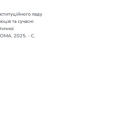
нституційного ладу
юція та сучасні
тичної
ОМА, 2025. - С.