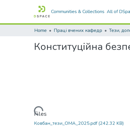
Communities & Collections
All of DSp
Home
Праці вчених кафедр
Тези, доп
Конституційна безп
Loading...
Files
Ковбан_тези_ОМА_2025.pdf
(242.32 KB)