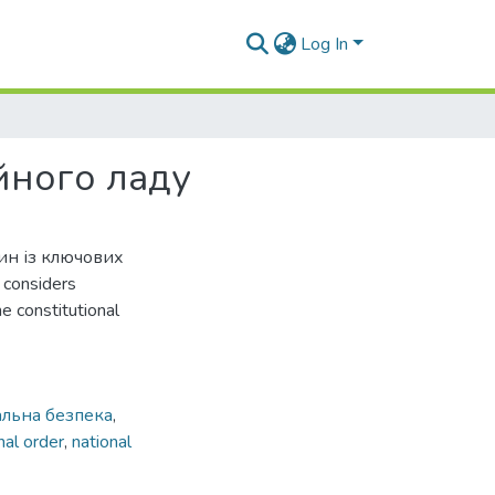
Log In
йного ладу
дин із ключових
considers
e constitutional
альна безпека
,
nal order
,
national