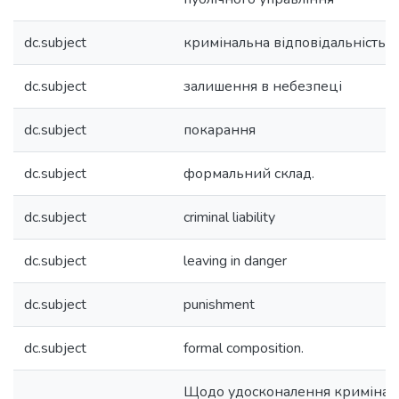
dc.subject
кримінальна відповідальність
dc.subject
залишення в небезпеці
dc.subject
покарання
dc.subject
формальний склад.
dc.subject
criminal liability
dc.subject
leaving in danger
dc.subject
punishment
dc.subject
formal composition.
Щодо удосконалення кримінал