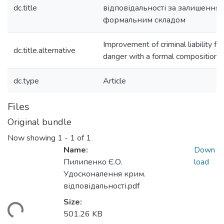
dc.title
відповідальності за залишення 
формальним складом
Improvement of criminal liability fo
dc.title.alternative
danger with a formal composition
dc.type
Article
Files
Original bundle
Now showing
1 - 1 of 1
Name:
Down
Пилипенко Є.О.
load
Удосконалення крим.
відповідальності.pdf
oading...
Size:
501.26 KB