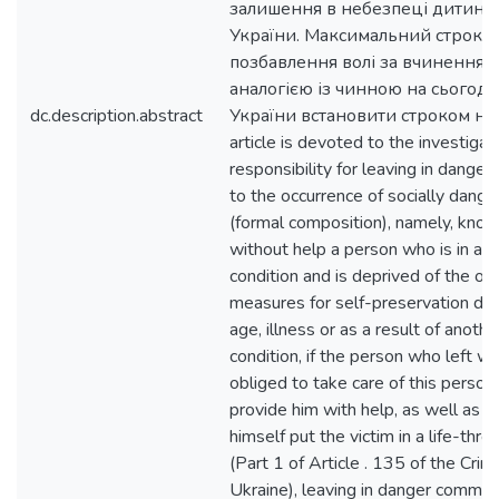
залишення в небезпеці дитини, з
України. Максимальний строк 
позбавлення волі за вчинення т
аналогією із чинною на сьогодні
dc.description.abstract
України встановити строком на 
article is devoted to the investigati
responsibility for leaving in danger
to the occurrence of socially dan
(formal composition), namely, know
without help a person who is in a l
condition and is deprived of the op
measures for self-preservation due
age, illness or as a result of anoth
condition, if the person who left w
obliged to take care of this perso
provide him with help, as well as i
himself put the victim in a life-thre
(Part 1 of Article . 135 of the Crim
Ukraine), leaving in danger commit