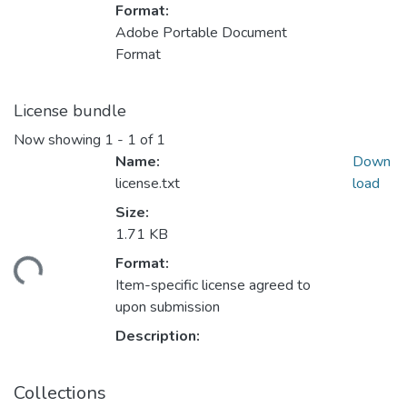
Format:
Adobe Portable Document
Format
License bundle
Now showing
1 - 1 of 1
Name:
Down
license.txt
load
Size:
1.71 KB
oading...
Format:
Item-specific license agreed to
upon submission
Description:
Collections