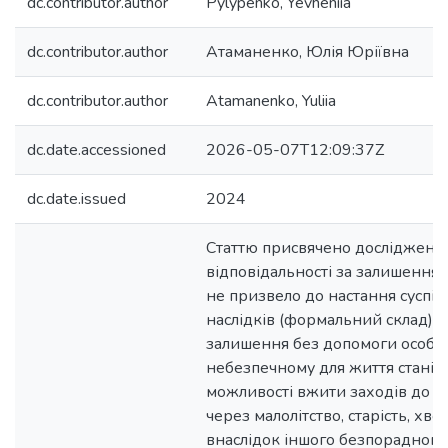
dc.contributor.author
Pylypenko, Yevheniia
dc.contributor.author
Атаманенко, Юлія Юріївна
dc.contributor.author
Atamanenko, Yuliia
dc.date.accessioned
2026-05-07T12:09:37Z
dc.date.issued
2024
Статтю присвячено дослідженн
відповідальності за залишення 
не призвело до настання суспі
наслідків (формальний склад), 
залишення без допомоги особи,
небезпечному для життя стані і
можливості вжити заходів до 
через малолітство, старість, хво
внаслідок іншого безпорадного 