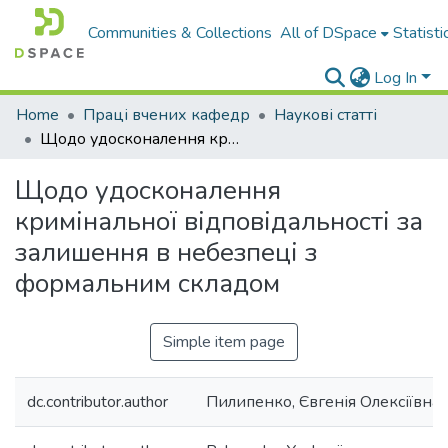
Communities & Collections
All of DSpace
Statisti
Log In
Home
Праці вчених кафедр
Наукові статті
Щодо удосконалення кримінальної відповідальності за залишення в небезпеці з формальним складом
Щодо удосконалення
кримінальної відповідальності за
залишення в небезпеці з
формальним складом
Simple item page
dc.contributor.author
Пилипенко, Євгенія Олексіївна