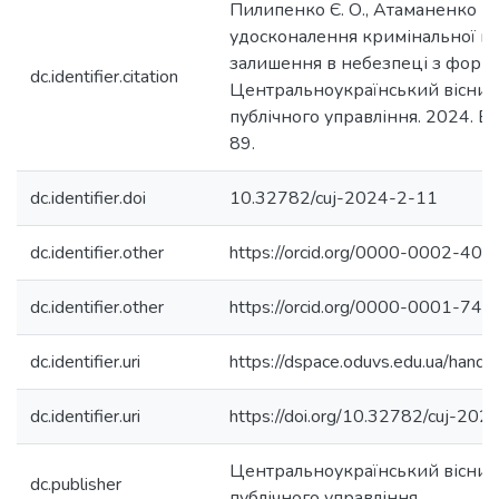
Пилипенко Є. О., Атаманенко 
удосконалення кримінальної від
залишення в небезпеці з форм
dc.identifier.citation
Центральноукраїнський вісник 
публічного управління. 2024. Вип
89.
dc.identifier.doi
10.32782/cuj-2024-2-11
dc.identifier.other
https://orcid.org/0000-0002-40
dc.identifier.other
https://orcid.org/0000-0001-74
dc.identifier.uri
https://dspace.oduvs.edu.ua/han
dc.identifier.uri
https://doi.org/10.32782/cuj-20
Центральноукраїнський вісник 
dc.publisher
публічного управління