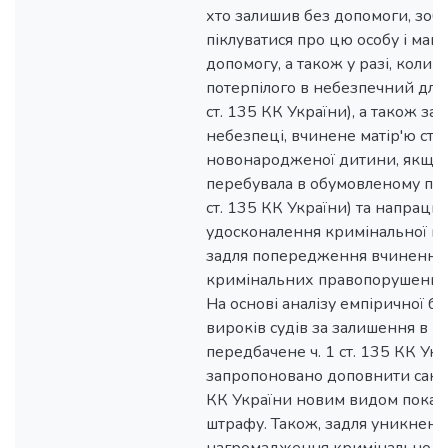
хто залишив без допомоги, зоб
піклуватися про цю особу і мав 
допомогу, а також у разі, коли в
потерпілого в небезпечний для ж
ст. 135 КК України), а також за
небезпеці, вчинене матір'ю сто
новонародженої дитини, якщо 
перебувала в обумовленому поло
ст. 135 КК України) та напрац
удосконалення кримінальної ві
задля попередження вчинення
кримінальних правопорушень в
На основі аналізу емпіричної ба
вироків судів за залишення в н
передбачене ч. 1 ст. 135 КК Укр
запропоновано доповнити санкці
КК України новим видом покара
штрафу. Також, задля уникненн