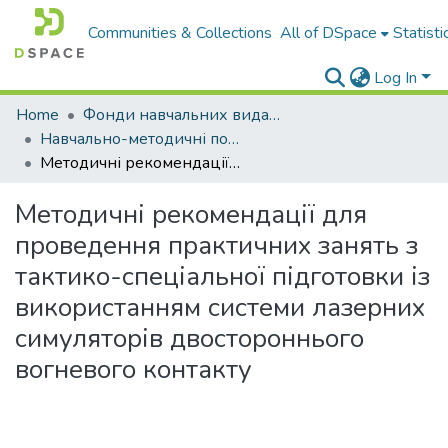
Communities & Collections
All of DSpace
Statisti
Log In
Home
Фонди навчальних видань
Навчально-методичні посібники
Методичні рекомендації для проведення практичних занять з тактико-спеціальної підготовки із використанням системи лазерних симуляторів двостороннього вогневого контакту
Методичні рекомендації для
проведення практичних занять з
тактико-спеціальної підготовки із
використанням системи лазерних
симуляторів двостороннього
вогневого контакту