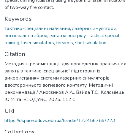
special training (classes) using a system of laser simulators
of two-way fire contact.
Keywords
Тактико-спеціальні навчання
,
лазерні симулятори
,
вогнепальна зброя
,
імітація пострілу.
,
Tactical special
training
,
laser simulators
,
firearms
,
shot simulation.
Citation
Методичні рекомендації для проведення практичних
занять з тактико-спеціальної підготовки із
використанням системи лазерних симуляторів
двостороннього вогневого контакту. Методичні
рекомендації / Аносєнков А.А., Вайда Т.С., Коломієць
Ю.М. та ін.: ОДУВС, 2025. 112 с.
URI
https://dspace.oduvs.edu.ua/handle/123456789/223
Collections