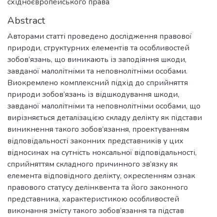
східноєвропейського права
Abstract
Авторами статті проведено дослідження правової
природи, структурних елементів та особливостей
зобов’язань, що виникають із заподіяння шкоди,
завданої малолітніми та неповнолітніми особами.
Виокремлено комплексний підхід до сприйняття
природи зобов’язань із відшкодування шкоди,
завданої малолітніми та неповнолітніми особами, що
вирізняється деталізацією складу делікту як підстави
виникнення такого зобов’язання, проектуванням
відповідальності законних представників у цих
відносинах на сутність ноксальної відповідальності,
сприйняттям складного причинного зв’язку як
елемента відповідного делікту, окресленням ознак
правового статусу делінквента та його законного
представника, характеристикою особливостей
виконання змісту такого зобов’язання та підстав