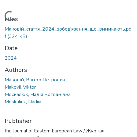
Loading...
Files
Маковій_стаття_2024_зобов'язання_що_виникають.pd
f
(324 KB)
Date
2024
Authors
Маковій, Віктор Петрович
Makovii, Viktor
Москалюк, Надія Богданівна
Moskaliuk, Nadiia
Publisher
the Journal of Eastern European Law / Журнал