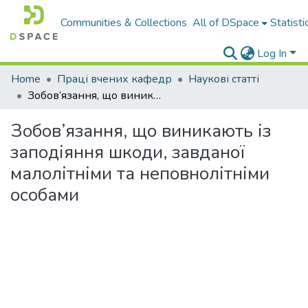
Communities & Collections
All of DSpace
Statisti
Log In
Home
Праці вчених кафедр
Наукові статті
Зобов’язання, що виникають із заподіяння шкоди, завданої малолітніми та неповнолітніми особами
Зобов’язання, що виникають із
заподіяння шкоди, завданої
малолітніми та неповнолітніми
особами