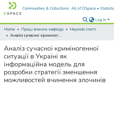
Communities & Collections
All of DSpace
Statisti
Log In
Home
Праці вчених кафедр
Наукові статті
Аналіз сучасної криміногенної ситуації в Україні як інформаційна модель для розробки стратегії зменшення можливостей вчинення злочинів
Аналіз сучасної криміногенної
ситуації в Україні як
інформаційна модель для
розробки стратегії зменшення
можливостей вчинення злочинів