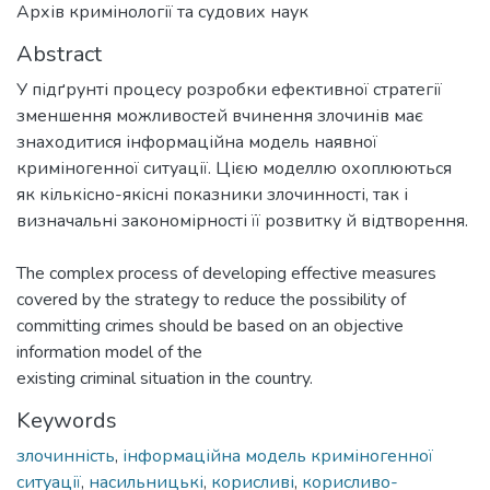
Архів кримінології та судових наук
Abstract
У підґрунті процесу розробки ефективної стратегії
зменшення можливостей вчинення злочинів має
знаходитися інформаційна модель наявної
криміногенної ситуації. Цією моделлю охоплюються
як кількісно-якісні показники злочинності, так і
визначальні закономірності її розвитку й відтворення.
The complex process of developing effective measures
covered by the strategy to reduce the possibility of
committing crimes should be based on an objective
information model of the
existing criminal situation in the country.
Keywords
злочинність
,
інформаційна модель криміногенної
ситуації
,
насильницькі
,
корисливі
,
корисливо-