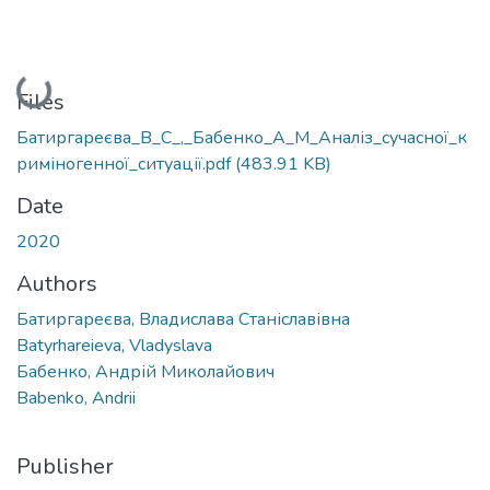
Loading...
Files
Батиргареєва_В_С_,_Бабенко_А_М_Аналіз_сучасної_к
риміногенної_ситуації.pdf
(483.91 KB)
Date
2020
Authors
Батиргареєва, Владислава Станіславівна
Batyrhareieva, Vladyslava
Бабенко, Андрій Миколайович
Babenko, Andrii
Publisher