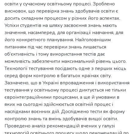
освіти у сучасному освітньому процесі. Зроблено
висновок, що перевірка знань здобувачів освіти є
досить складним процесом у різних його аспектах.
Успіхи студентів на шляху засвоєння знань мають
значення, насамперед, для організації навчання, для
його конкретного планування. Найголовнішим
питанням під час перевірки знань лишається
об’єктивність і тому використання тестів дає
можливість забезпечити максимальний рівень цього.
Технології тестування посідають одне з перших місць
серед форм контролю в багатьох країнах світу.
Зазначено, що в Україні впровадження і використання
тестування у освітньому процесі диктується не тільки
євроінтеграційними процесами, а ще й умовами в
яких на сьогодні здійснюється освітній процес і
наслідками воєнних дій. Досліджено тести як форму
контролю знань та вмінь здобувачів вищої освіти.
Проведено аналіз рекомендацій вчених у галузі
технологій освітнього процесу щодо рекомендацій по