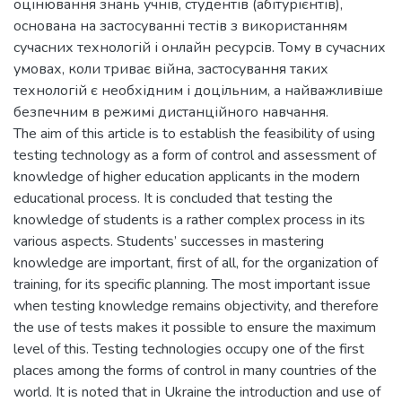
оцінювання знань учнів, студентів (абітурієнтів),
основана на застосуванні тестів з використанням
сучасних технологій і онлайн ресурсів. Тому в сучасних
умовах, коли триває війна, застосування таких
технологій є необхідним і доцільним, а найважливіше
безпечним в режимі дистанційного навчання.
The aim of this article is to establish the feasibility of using
testing technology as a form of control and assessment of
knowledge of higher education applicants in the modern
educational process. It is concluded that testing the
knowledge of students is a rather complex process in its
various aspects. Students’ successes in mastering
knowledge are important, first of all, for the organization of
training, for its specific planning. The most important issue
when testing knowledge remains objectivity, and therefore
the use of tests makes it possible to ensure the maximum
level of this. Testing technologies occupy one of the first
places among the forms of control in many countries of the
world. It is noted that in Ukraine the introduction and use of