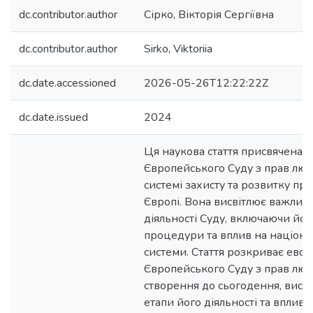
dc.contributor.author
Сірко, Вікторія Сергіївна
dc.contributor.author
Sirko, Viktoriia
dc.date.accessioned
2026-05-26T12:22:22Z
dc.date.issued
2024
Ця наукова стаття присвячена ан
Європейського Суду з прав люд
системі захисту та розвитку пр
Європі. Вона висвітлює важливі
діяльності Суду, включаючи йог
процедури та вплив на націона
системи. Стаття розкриває ево
Європейського Суду з прав люд
створення до сьогодення, висв
етапи його діяльності та вплив 