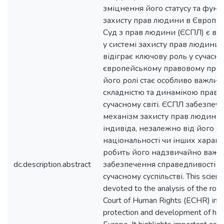
зміцнення його статусу та функц
захисту прав людини в Європі.
Суд з прав людини (ЄСПЛ) є в
у системі захисту прав людини в
відіграє ключову роль у сучасн
європейському правовому прост
його ролі стає особливо важливи
складністю та динамікою право
сучасному світі. ЄСПЛ забезпе
механізм захисту прав людини
індивіда, незалежно від його стат
національності чи інших харак
робить його надзвичайно важл
dc.description.abstract
забезпечення справедливості та
сучасному суспільстві. This scientifi
devoted to the analysis of the rol
Court of Human Rights (ECHR) in t
protection and development of hum