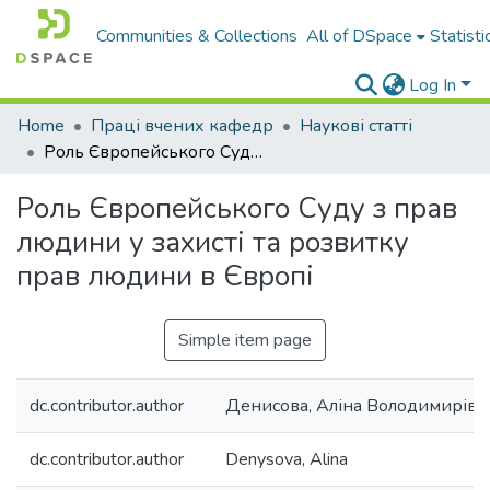
Communities & Collections
All of DSpace
Statisti
Log In
Home
Праці вчених кафедр
Наукові статті
Роль Європейського Суду з прав людини у захисті та розвитку прав людини в Європі
Роль Європейського Суду з прав
людини у захисті та розвитку
прав людини в Європі
Simple item page
dc.contributor.author
Денисова, Аліна Володимирівн
dc.contributor.author
Denysova, Alina