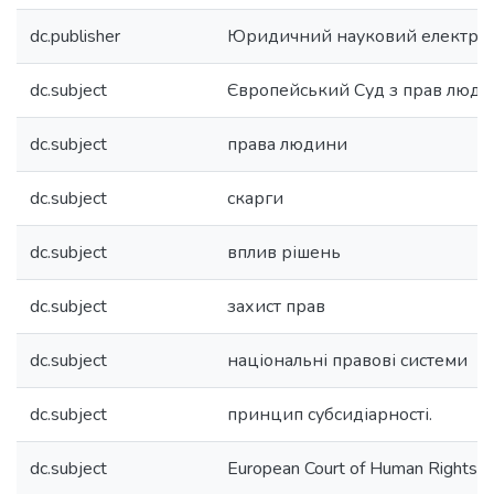
dc.publisher
Юридичний науковий електро
dc.subject
Європейський Суд з прав люд
dc.subject
права людини
dc.subject
скарги
dc.subject
вплив рішень
dc.subject
захист прав
dc.subject
національні правові системи
dc.subject
принцип субсидіарності.
dc.subject
European Court of Human Rights