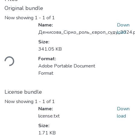
Original bundle
Now showing
1 - 1 of 1
Name:
Down
Денисова_Сірко_роль_європ_суду_2024.p
load
Size:
Loading...
341.05 KB
Format:
Adobe Portable Document
Format
License bundle
Now showing
1 - 1 of 1
Name:
Down
license.txt
load
Size:
1.71 KB