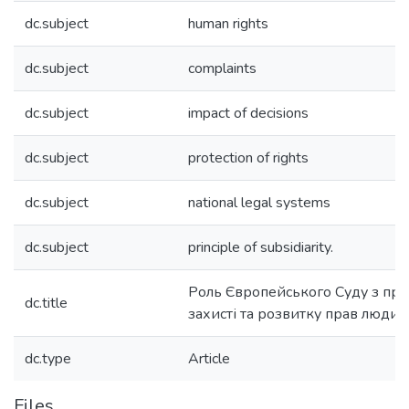
dc.subject
human rights
dc.subject
complaints
dc.subject
impact of decisions
dc.subject
protection of rights
dc.subject
national legal systems
dc.subject
principle of subsidiarity.
Роль Європейського Суду з пр
dc.title
захисті та розвитку прав людин
dc.type
Article
Files