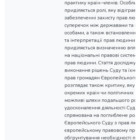
практику країн-членів. Особлив
приділяється ролі, яку відіграє
забезпеченні захисту прав люд
суперечок між державами та п
особами, а також встановленні 
та інтерпретації прав людини. 
приділяється визначенню впли
на національні правові системи
прав людини. Стаття досліджує
виконання рішень Суду та їхній
прав громадян Європейського 
розглядає також критику, яку 
окремих країн чи політичних гр
можливі шляхи подальшого розв
удосконалення діяльності Суду. 
спрямована на поглиблене розу
Європейського Суду з прав люд
європейському правовому прост
обгрунтування необхідності по