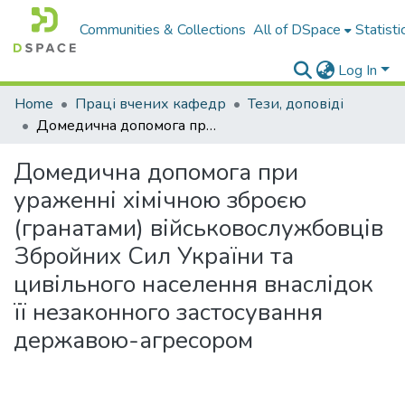
Communities & Collections
All of DSpace
Statisti
Log In
Home
Праці вчених кафедр
Тези, доповіді
Домедична допомога при ураженні хімічною зброєю (гранатами) військовослужбовців Збройних Сил України та цивільного населення внаслідок її незаконного застосування державою-агресором
Домедична допомога при
ураженні хімічною зброєю
(гранатами) військовослужбовців
Збройних Сил України та
цивільного населення внаслідок
її незаконного застосування
державою-агресором