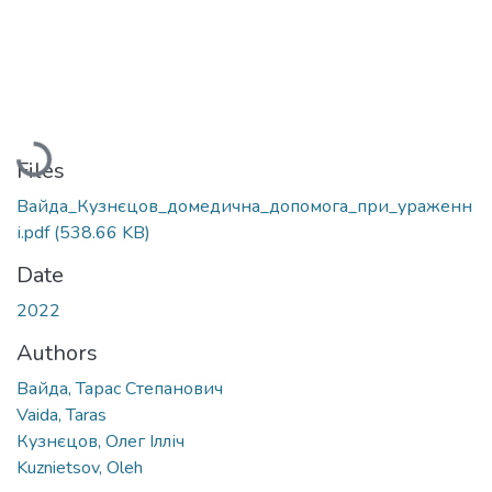
Loading...
Files
Вайда_Кузнєцов_домедична_допомога_при_ураженн
і.pdf
(538.66 KB)
Date
2022
Authors
Вайда, Тарас Степанович
Vaida, Taras
Кузнєцов, Олег Ілліч
Kuznietsov, Oleh