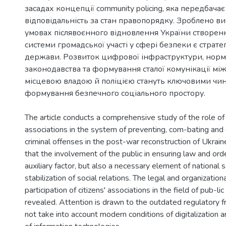
засадах концепції community policing, яка передбачає
відповідальність за стан правопорядку. Зроблено ви
умовах післявоєнного відновлення України створен
системи громадської участі у сфері безпеки є страт
держави. Розвиток цифрової інфраструктури, нор
законодавства та формування сталої комунікації мі
місцевою владою й поліцією стануть ключовими ч
формування безпечного соціального простору.
The article conducts a comprehensive study of the role of 
associations in the system of preventing, com-bating an
criminal offenses in the post-war reconstruction of Ukrain
that the involvement of the public in ensuring law and orde
auxiliary factor, but also a necessary element of national 
stabilization of social relations. The legal and organizationa
participation of citizens' associations in the field of pub-li
revealed. Attention is drawn to the outdated regulatory
not take into account modern conditions of digitalization