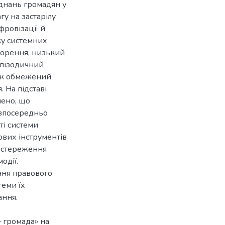
єднань громадян у
у на застарілу
фровізації й
ку системних
ворення, низький
 епізодичний
кож обмежений
 На підставі
чено, що
езпосередньо
ті системи
ових інструментів
постереження
одії.
ння правового
теми їх
ання.
— громада» на