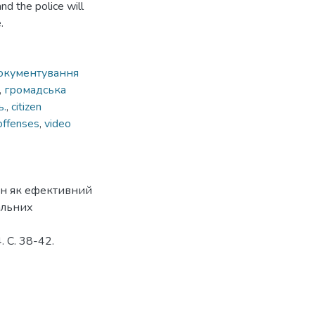
nd the police will
.
окументування
,
громадська
ь.
,
citizen
offenses
,
video
дян як ефективний
альних
 С. 38-42.