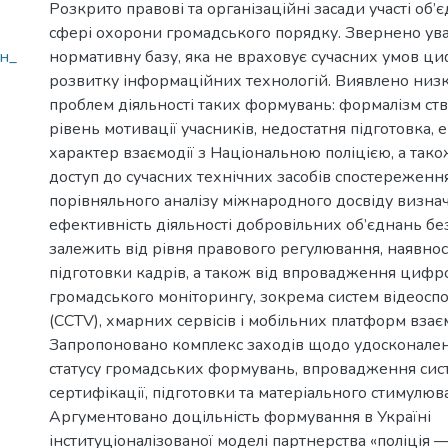
Розкрито правові та організаційні засади участі об’
сфері охорони громадського порядку. Звернено уваг
н_
нормативну базу, яка не враховує сучасних умов ци
розвитку інформаційних технологій. Виявлено низ
проблем діяльності таких формувань: формалізм ст
рівень мотивації учасників, недостатня підготовка,
характер взаємодії з Національною поліцією, а та
доступ до сучасних технічних засобів спостереження.
порівняльного аналізу міжнародного досвіду визна
ефективність діяльності добровільних об’єднань б
залежить від рівня правового регулювання, наявнос
підготовки кадрів, а також від впровадження цифр
громадського моніторингу, зокрема систем відеос
(CCTV), хмарних сервісів і мобільних платформ взаєм
Запропоновано комплекс заходів щодо удосконале
статусу громадських формувань, впровадження сис
сертифікації, підготовки та матеріального стимулюв
Аргументовано доцільність формування в Україні
інституціоналізованої моделі партнерства «поліція 