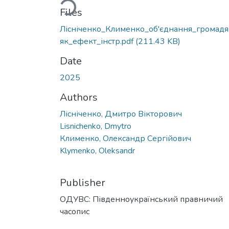
Loading...
Files
Лісніченко_Клименко_об'єднання_громадя
як_ефект_інстр.pdf
(211.43 KB)
Date
2025
Authors
Лісніченко, Дмитро Вікторович
Lisnichenko, Dmytro
Клименко, Олександр Сергійович
Klymenko, Oleksandr
Publisher
ОДУВС: Південноукраїнський правничий
часопис