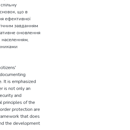
 спільну
сновок, що в
ня ефективної
егічним завданням
мативне оновлення
ж населенням,
инниками
citizens'
d documenting
e. It is emphasized
r is not only an
security and
l principles of the
c order protection are
 framework that does
 and the development