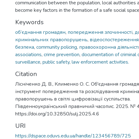
communication between the population, local authorities a
become key factors in the formation of a safe social space
Keywords
об’єднання громадян
,
попередження злочинності
,
д
кримінальних правопорушень
,
відеоспостереження
безпека
,
community policing
,
правоохоронна діяльніст
associations
,
crime prevention
,
documentation of criminal 
surveillance
,
public safety
,
law enforcement activities.
Citation
Лісніченко Д. В., Клименко О. С. Об'єднання грома
інструмент попередження та розслідування кримін
правопорушень в світлі цифровізації суспільства.
Південноукраїнський правничий часопис. 2025. № 4.
https://doi.org/10.32850/sulj.2025.4.6
URI
https://dspace.oduvs.edu.ua/handle/123456789/725