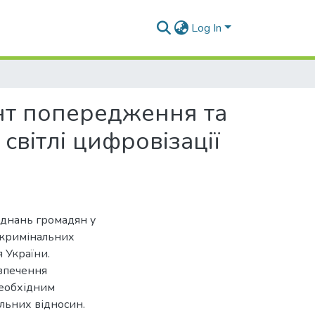
Log In
нт попередження та
вітлі цифровізації
’єднань громадян у
 кримінальних
 України.
езпечення
необхідним
ільних відносин.