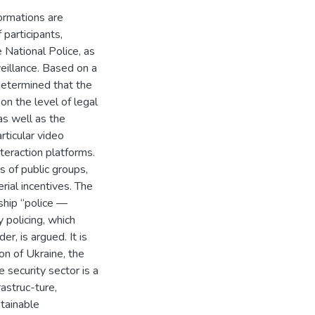
ormations are
 participants,
e National Police, as
eillance. Based on a
 determined that the
on the level of legal
 as well as the
rticular video
teraction platforms.
 of public groups,
rial incentives. The
rship “police —
 policing, which
er, is argued. It is
on of Ukraine, the
e security sector is a
rastruc-ture,
stainable