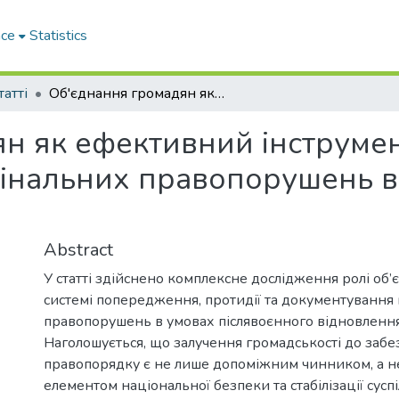
ace
Statistics
татті
Об'єднання громадян як ефективний інструмент попередження та розслідування кримінальних правопорушень в світлі цифровізації суспільства
н як ефективний інструме
інальних правопорушень в с
Abstract
У статті здійснено комплексне дослідження ролі об
системі попередження, протидії та документування
правопорушень в умовах післявоєнного відновлення
Наголошується, що залучення громадськості до заб
правопорядку є не лише допоміжним чинником, а 
елементом національної безпеки та стабілізації сусп