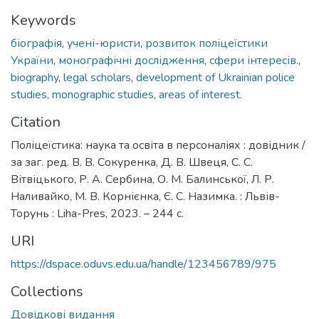
Keywords
біографія
,
учені-юристи
,
розвиток поліцеїстики
України
,
монографічні дослідження
,
сфери інтересів.
,
biography
,
legal scholars
,
development of Ukrainian police
studies
,
monographic studies
,
areas of interest.
Citation
Поліцеїстика: наука та освіта в персоналіях : довідник /
за заг. ред. В. В. Сокуренка, Д. В. Швеця, С. С.
Вітвіцького, Р. А. Сербина, О. М. Балинської, Л. Р.
Наливайко, М. В. Корнієнка, Є. С. Назимка. : Львів-
Торунь : Liha-Pres, 2023. – 244 с.
URI
https://dspace.oduvs.edu.ua/handle/123456789/975
Collections
Довідкові видання