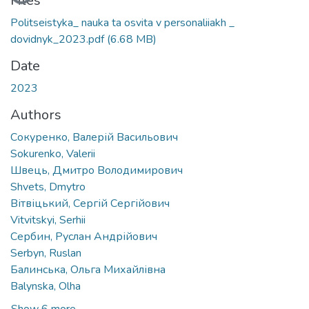
Files
Politseistyka_ nauka ta osvita v personaliiakh _
dovidnyk_2023.pdf
(6.68 MB)
Date
2023
Authors
Сокуренко, Валерій Васильович
Sokurenko, Valerii
Швець, Дмитро Володимирович
Shvets, Dmytro
Вітвіцький, Сергій Сергійович
Vitvitskyi, Serhii
Сербин, Руслан Андрійович
Serbyn, Ruslan
Балинська, Ольга Михайлівна
Balynska, Olha
Show 6 more