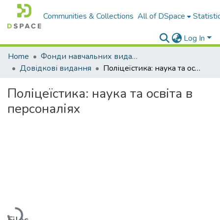
Communities & Collections
All of DSpace
Statisti
Log In
Home
Фонди навчальних видань
Довідкові видання
Поліцеїстика: наука та освіта в персоналіях
Поліцеїстика: наука та освіта в
персоналіях
Loading...