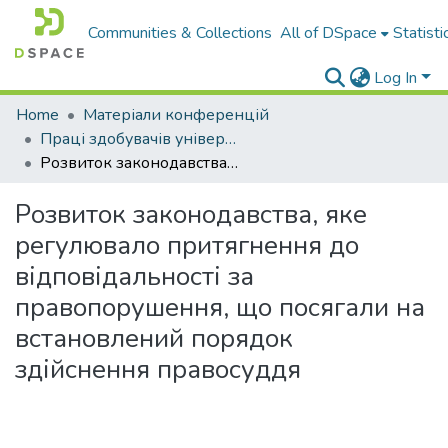
Communities & Collections
All of DSpace
Statisti
Log In
Home
Матеріали конференцій
Праці здобувачів університету
Розвиток законодавства, яке регулювало притягнення до відповідальності за правопорушення, що посягали на встановлений порядок здійснення правосуддя
Розвиток законодавства, яке
регулювало притягнення до
відповідальності за
правопорушення, що посягали на
встановлений порядок
здійснення правосуддя