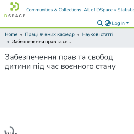
Communities & Collections
All of DSpace
Statisti
Log In
Home
Праці вчених кафедр
Наукові статті
Забезпечення прав та свобод дитини під час воєнного стану
Забезпечення прав та свобод
дитини під час воєнного стану
Loading...