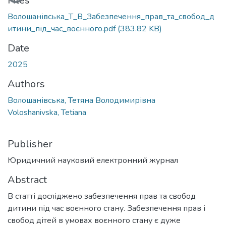
Files
Волошанівська_Т_В_Забезпечення_прав_та_свобод_д
итини_під_час_воєнного.pdf
(383.82 KB)
Date
2025
Authors
Волошанівська, Тетяна Володимирівна
Voloshanivska, Tetiana
Publisher
Юридичний науковий електронний журнал
Abstract
В статті досліджено забезпечення прав та свобод
дитини під час воєнного стану. Забезпечення прав і
свобод дітей в умовах воєнного стану є дуже