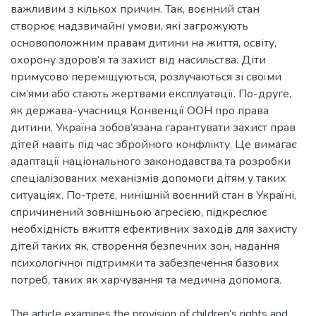
важливим з кількох причин. Так, воєнний стан
створює надзвичайні умови, які загрожують
основоположним правам дитини на життя, освіту,
охорону здоров’я та захист від насильства. Діти
примусово переміщуються, розлучаються зі своїми
сім’ями або стають жертвами експлуатації. По-друге,
як держава-учасниця Конвенції ООН про права
дитини, Україна зобов’язана гарантувати захист прав
дітей навіть під час збройного конфлікту. Це вимагає
адаптації національного законодавства та розробки
спеціалізованих механізмів допомоги дітям у таких
ситуаціях. По-третє, нинішній воєнний стан в Україні,
спричинений зовнішньою агресією, підкреслює
необхідність вжиття ефективних заходів для захисту
дітей таких як, створення безпечних зон, надання
психологічної підтримки та забезпечення базових
потреб, таких як харчування та медична допомога.
The article examines the provision of children’s rights and