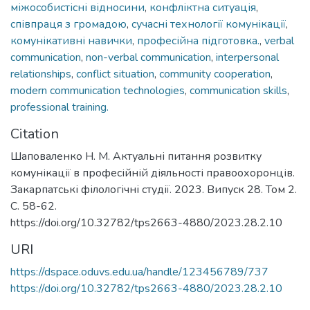
міжособистісні відносини
,
конфліктна ситуація
,
співпраця з громадою
,
сучасні технології комунікації
,
комунікативні навички
,
професійна підготовка.
,
verbal
communication
,
non-verbal communication
,
interpersonal
relationships
,
conflict situation
,
community cooperation
,
modern communication technologies
,
communication skills
,
professional training.
Citation
Шаповаленко Н. М. Актуальні питання розвитку
комунікації в професійній діяльності правоохоронців.
Закарпатські філологічні студії. 2023. Випуск 28. Том 2.
С. 58-62.
https://doi.org/10.32782/tps2663-4880/2023.28.2.10
URI
https://dspace.oduvs.edu.ua/handle/123456789/737
https://doi.org/10.32782/tps2663-4880/2023.28.2.10