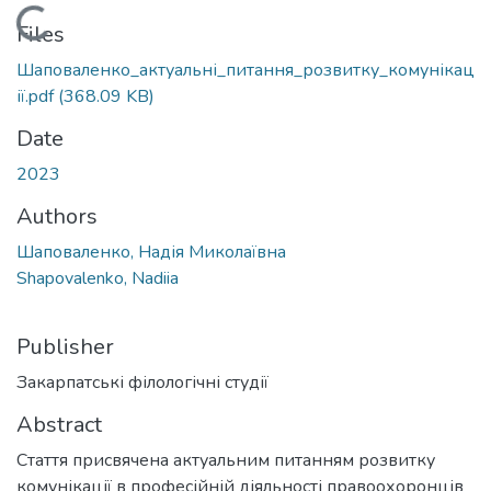
Loading...
Files
Шаповаленко_актуальні_питання_розвитку_комунікац
ії.pdf
(368.09 KB)
Date
2023
Authors
Шаповаленко, Надія Миколаївна
Shapovalenko, Nadiia
Publisher
Закарпатські філологічні студії
Abstract
Стаття присвячена актуальним питанням розвитку
комунікації в професійній діяльності правоохоронців