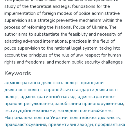
study of the theoretical and legal foundations for the
implementation of foreign models of police administrative
supervision as a strategic preventive mechanism within the
process of reforming the National Police of Ukraine. The
author aims to substantiate the feasibility and necessity of
adapting advanced international practices in the field of
police supervision to the national legal system, taking into
account the principles of the rule of law, respect for human
rights and freedoms, and modern public security challenges.
Keywords
адміністративна діяльність поліції
,
принципи
діяльності поліції
,
європейські стандарти діяльності
поліції
,
адміністративний нагляд
,
адміністративно-
правове регулювання
,
запобігання правопорушенням
,
інституційні механізми
,
наглядові повноваження
,
Національна поліція України
,
поліцейська діяльність
,
правозастосування
,
превентивні заходи
,
профілактика