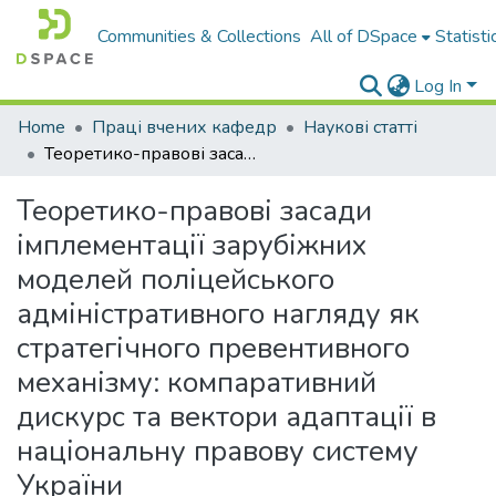
Communities & Collections
All of DSpace
Statisti
Log In
Home
Праці вчених кафедр
Наукові статті
Теоретико-правові засади імплементації зарубіжних моделей поліцейського адміністративного нагляду як стратегічного превентивного механізму: компаративний дискурс та вектори адаптації в національну правову систему України
Теоретико-правові засади
імплементації зарубіжних
моделей поліцейського
адміністративного нагляду як
стратегічного превентивного
механізму: компаративний
дискурс та вектори адаптації в
національну правову систему
України