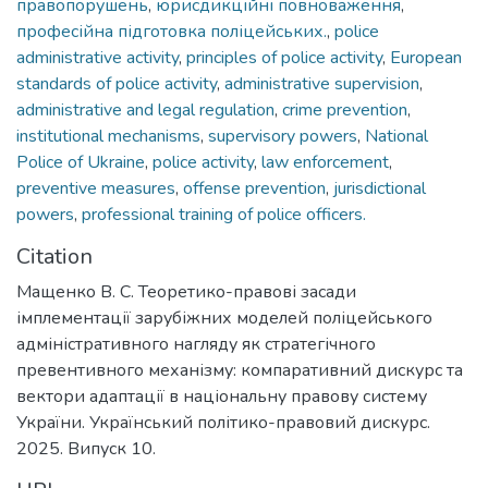
правопорушень
,
юрисдикційні повноваження
,
професійна підготовка поліцейських.
,
police
administrative activity
,
principles of police activity
,
European
standards of police activity
,
administrative supervision
,
administrative and legal regulation
,
crime prevention
,
institutional mechanisms
,
supervisory powers
,
National
Police of Ukraine
,
police activity
,
law enforcement
,
preventive measures
,
offense prevention
,
jurisdictional
powers
,
professional training of police officers.
Citation
Мащенко В. С. Теоретико-правові засади
імплементації зарубіжних моделей поліцейського
адміністративного нагляду як стратегічного
превентивного механізму: компаративний дискурс та
вектори адаптації в національну правову систему
України. Український політико-правовий дискурс.
2025. Випуск 10.