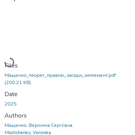
Loading...
Files
Мащенко_теорет_правові_засади_імплемент.pdf
(200.21 KB)
Date
2025
Authors
Мащенко, Вероніка Сергіївна
Mashchenko, Veronika