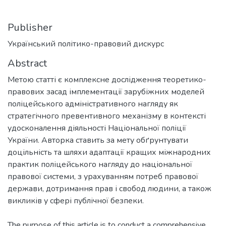
Publisher
Український політико-правовий дискурс
Abstract
Метою статті є комплексне дослідження теоретико-
правових засад імплементації зарубіжних моделей
поліцейського адміністративного нагляду як
стратегічного превентивного механізму в контексті
удосконалення діяльності Національної поліції
України. Авторка ставить за мету обґрунтувати
доцільність та шляхи адаптації кращих міжнародних
практик поліцейського нагляду до національної
правової системи, з урахуванням потреб правової
держави, дотримання прав і свобод людини, а також
викликів у сфері публічної безпеки.
The purpose of this article is to conduct a comprehensive