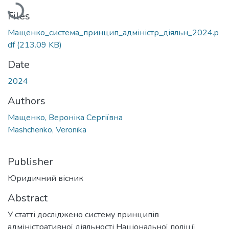
Loading...
Files
Мащенко_система_принцип_адміністр_діяльн_2024.p
df
(213.09 KB)
Date
2024
Authors
Мащенко, Вероніка Сергіївна
Mashchenko, Veronika
Publisher
Юридичний вісник
Abstract
У статті досліджено систему принципів
адміністративної діяльності Національної поліції