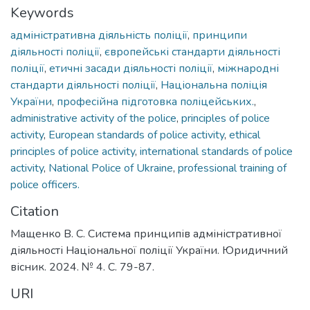
Keywords
адміністративна діяльність поліції
,
принципи
діяльності поліції
,
європейські стандарти діяльності
поліції
,
етичні засади діяльності поліції
,
міжнародні
стандарти діяльності поліції
,
Національна поліція
України
,
професійна підготовка поліцейських.
,
administrative activity of the police
,
principles of police
activity
,
European standards of police activity
,
ethical
principles of police activity
,
international standards of police
activity
,
National Police of Ukraine
,
professional training of
police officers.
Citation
Мащенко В. С. Система принципів адміністративної
діяльності Національної поліції України. Юридичний
вісник. 2024. № 4. С. 79-87.
URI