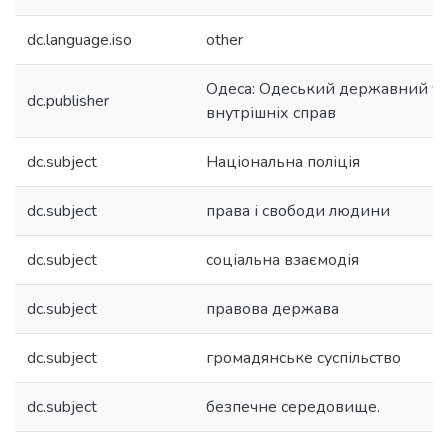
dc.language.iso
other
Одеса: Одеський державний ун
dc.publisher
внутрішніх справ
dc.subject
Національна поліція
dc.subject
права і свободи людини
dc.subject
соціальна взаємодія
dc.subject
правова держава
dc.subject
громадянське суспільство
dc.subject
безпечне середовище.