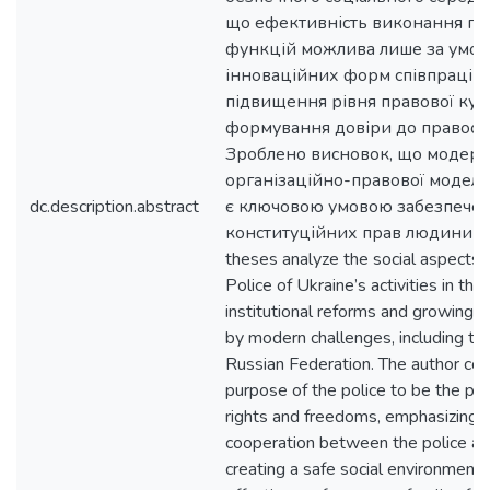
що ефективність виконання по
функцій можлива лише за умов
інноваційних форм співпраці з
підвищення рівня правової кул
формування довіри до правоох
Зроблено висновок, що модерн
організаційно-правової моделі д
dc.description.abstract
є ключовою умовою забезпече
конституційних прав людини в У
theses analyze the social aspects 
Police of Ukraine’s activities in the
institutional reforms and growing s
by modern challenges, including th
Russian Federation. The author con
purpose of the police to be the pr
rights and freedoms, emphasizing 
cooperation between the police and 
creating a safe social environment. 