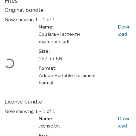
Files
Original bundle
Now showing
1 - 1 of 1
Name:
Down
Соціальні аспекти
load
діяльності.pdf
Size:
Loading...
187.33 KB
Format:
Adobe Portable Document
Format
License bundle
Now showing
1 - 1 of 1
Name:
Down
license.txt
load
Size: