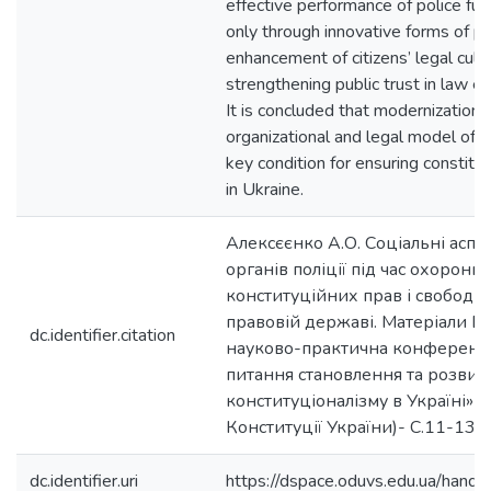
effective performance of police fun
only through innovative forms of pub
enhancement of citizens’ legal cult
strengthening public trust in law 
It is concluded that modernization 
organizational and legal model of pol
key condition for ensuring constitu
in Ukraine.
Алексєєнко А.О. Соціальні аспек
органів поліції під час охорон
конституційних прав і свобод 
правовій державі. Матеріали В
dc.identifier.citation
науково-практична конференці
питання становлення та розвит
конституціоналізму в Україні» (
Конституції України)- С.11-13.
dc.identifier.uri
https://dspace.oduvs.edu.ua/han