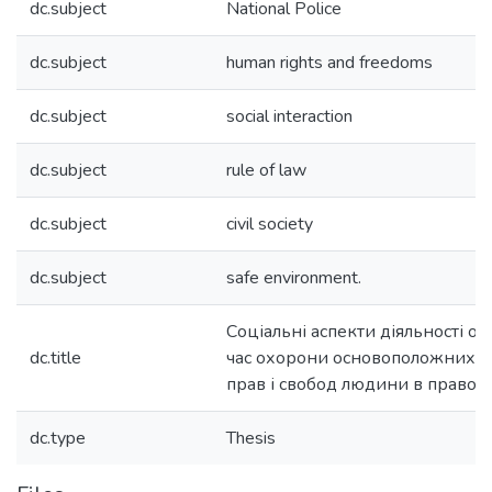
dc.subject
National Police
dc.subject
human rights and freedoms
dc.subject
social interaction
dc.subject
rule of law
dc.subject
civil society
dc.subject
safe environment.
Соціальні аспекти діяльності орг
dc.title
час охорони основоположних к
прав і свобод людини в правов
dc.type
Thesis