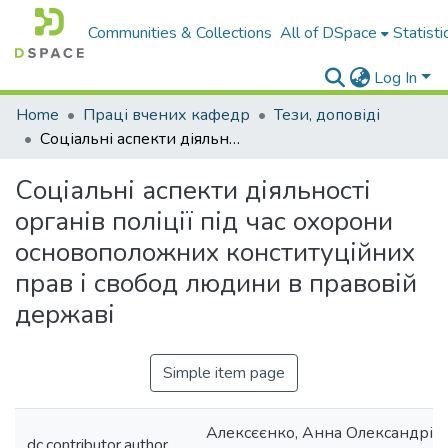
Communities & Collections
All of DSpace
Statisti
Log In
Home
Праці вчених кафедр
Тези, доповіді
Соціальні аспекти діяльності органів поліції під час охорони основоположних конституційних прав і свобод людини в правовій державі
Соціальні аспекти діяльності
органів поліції під час охорони
основоположних конституційних
прав і свобод людини в правовій
державі
Simple item page
Алексєєнко, Анна Олександрів
dc.contributor.author