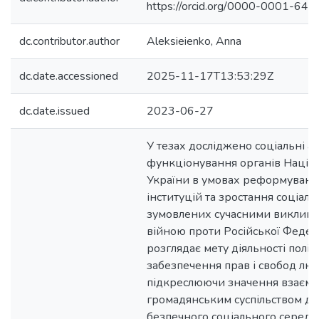
https://orcid.org/0000-0001-64
dc.contributor.author
Aleksieienko, Anna
dc.date.accessioned
2025-11-17T13:53:29Z
dc.date.issued
2023-06-27
У тезах досліджено соціальні а
функціонування органів Націон
України в умовах реформуван
інституцій та зростання соціаль
зумовлених сучасними виклика
війною проти Російської Федер
розглядає мету діяльності поліці
забезпечення прав і свобод лю
підкреслюючи значення взаємоді
громадянським суспільством дл
безпечного соціального середо