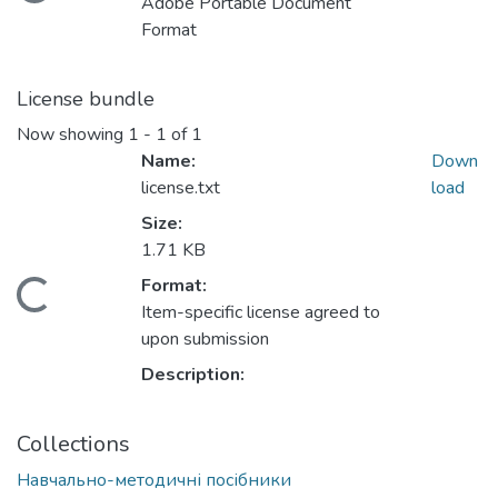
oading...
Adobe Portable Document
Format
License bundle
Now showing
1 - 1 of 1
Name:
Down
license.txt
load
Size:
1.71 KB
Format:
oading...
Item-specific license agreed to
upon submission
Description:
Collections
Навчально-методичні посібники