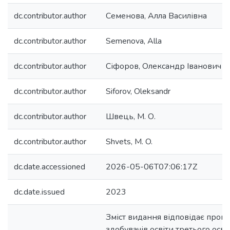
dc.contributor.author
Семенова, Алла Василівна
dc.contributor.author
Semenova, Alla
dc.contributor.author
Сіфоров, Олександр Іванович
dc.contributor.author
Siforov, Oleksandr
dc.contributor.author
Швець, М. О.
dc.contributor.author
Shvets, M. O.
dc.date.accessioned
2026-05-06T07:06:17Z
dc.date.issued
2023
Зміст видання відповідає прогр
здобувачів освіти третього осв