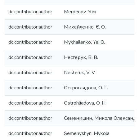
dc.contributor.author
Merdenov, Yurii
dc.contributor.author
Михайленко, Є. О.
dc.contributor.author
Mykhailenko, Ye. O.
dc.contributor.author
Нестерук, В. В.
dc.contributor.author
Nesteruk, V. V.
dc.contributor.author
Остроглядова, О. Г.
dc.contributor.author
Ostrohliadova, O. H.
dc.contributor.author
Семенишин, Микола Олександ
dc.contributor.author
Semenyshyn, Mykola