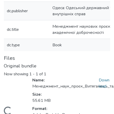
Одеса: Одеський державний ун
dc.publisher
внутрішніх справ
Менеджмент наукових проєктів
dc.title
академічної доброчесності
dc.type
Book
Files
Original bundle
Now showing
1 - 1 of 1
Name:
Down
Менеджмент_наук_проєк_Витяганець_та_
load
Size:
55.61 MB
Format: