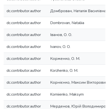
dc.contributor.author
Домброван, Наталія Василівна
dc.contributor.author
Dombrovan, Nataliia
dc.contributor.author
Іванов, О. О.
dc.contributor.author
Ivanov, O. O.
dc.contributor.author
Корженко, О. М.
dc.contributor.author
Korzhenko, O. M.
dc.contributor.author
Корнієнко, Максим Вікторович
dc.contributor.author
Korniienko, Maksym
dc.contributor.author
Мерденов, Юрій Володимиров