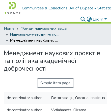
Communities & Collections
All of DSpace
Statisti
Log In
Home
Фонди навчальних видань
Навчально-методичні посібники
Менеджмент наукових проєктів та політика академічної доброчесності
Менеджмент наукових проєктів
та політика академічної
доброчесності
Simple item page
dc.contributor.author
Витяганець, Оксана Іванівна
dc.contributor.author
Vytiahanets, Oksana