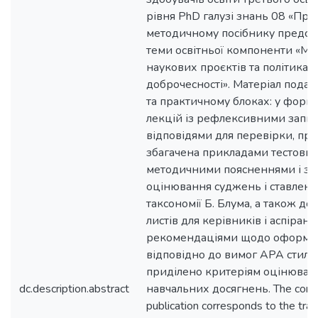
рівня PhD галузі знань 08 «Пра
методичному посібнику предст
теми освітньої компоненти «М
наукових проєктів та політика 
доброчесності». Матеріал пода
та практичному блоках: у форм
лекцій із рефлексивними запит
відповідями для перевірки, пра
збагачена прикладами тестових
методичними поясненнями і з
оцінювання суджень і ставленн
таксономії Б. Блума, а також до
листів для керівників і аспіранті
рекомендаціями щодо оформле
відповідно до вимог APA стилю.
приділено критеріям оцінюванн
dc.description.abstract
навчальних досягнень. The conte
publication corresponds to the trai