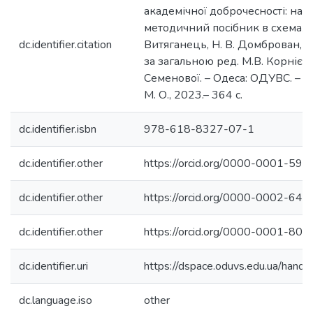
академічної доброчесності: нав
методичний посібник в схемах і т
dc.identifier.citation
Витяганець, Н. В. Домброван, О. 
за загальною ред. М.В. Корнієнка
Семенової. – Одеса: ОДУВС. – 
М. О., 2023.– 364 с.
dc.identifier.isbn
978-618-8327-07-1
dc.identifier.other
https://orcid.org/0000-0001-59
dc.identifier.other
https://orcid.org/0000-0002-64
dc.identifier.other
https://orcid.org/0000-0001-80
dc.identifier.uri
https://dspace.oduvs.edu.ua/han
dc.language.iso
other