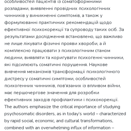
особливостей пацієнтів із соматоформними
розладами, виявленні провідних психологічних
чинників у виникненні симптомів, а також у
формулюванні практичних рекомендацій щодо
ефективної психокорекції та супроводу таких осіб. За
результатами дослідження встановлено, що важливо
не лише лікувати фізичні прояви хвороби, а й
комплексно працювати з психологічним станом
людини, виявляти та коригувати психогенні чинники,
які підсилюють соматичні порушення. Наукове
вивчення механізмів трансформації психологічного
дистресу у соматичні симптоми, особливостей
психогенних чинників, пов’язаних із впливом війни,
має першочергове значення для розробки
ефективних заходів профілактики і психокорекції.
The authors emphasize the critical importance of studying
psychosomatic disorders, as in today’s world – characterized
by rapid social, economic, and cultural transformations,
combined with an overwhelming influx of information –