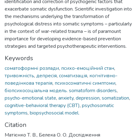
identification and correction of psychogenic factors that
exacerbate somatic dysfunction. Scientific investigation into
the mechanisms underlying the transformation of
psychological distress into somatic symptoms – particularly
in the context of war-related trauma – is of paramount
importance for developing evidence-based prevention
Keywords
соматоформні розлади
,
психо-емоційний стан
,
тривожність
,
депресія
,
соматизація
,
когнітивно-
поведінкова терапія
,
психосоматичні симптоми
,
біопсихосоціальна модель. somatoform disorders
,
psycho-emotional state
,
anxiety
,
depression
,
somatization
,
cognitive-behavioral therapy (CBT)
,
psychosomatic
symptoms
,
biopsychosocial model.
Citation
Матієнко Т. В., Белека О. О. Дослідження