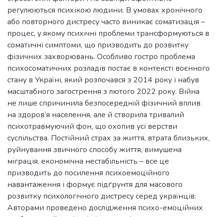
регулюються психікою людини. В умовах хронічного
або повторного дистресу часто виникає соматизація –
процес, у якому психічні проблеми трансформуються в
соматичні симптоми, що призводить до розвитку
фізичних захворювань. Особливо гостро проблема
психосоматичних розладів постає в контексті воєнного
стану в Україні, який розпочався з 2014 року і набув
масштабного загострення з лютого 2022 року. Війна
не лише спричинила безпосередній фізичний вплив
на здоров’я населення, але й створила тривалий
психотравмуючий фон, що охопив усі верстви
суспільства. Постійний страх за життя, втрата близьких,
руйнування звичного способу життя, вимушена
міграція, економічна нестабільність – все це
призводить до посилення психоемоційного
навантаження і формує підґрунтя для масового
розвитку психологічного дистресу серед українців.
Авторами проведено дослідження психо-емоційних