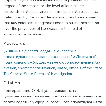
objects, payers, as well as the order of payment and the
degree of their impact on the level of load on the
surrounding natural environment, irrational nature use, etc.,
determined by the current legislation. It has been proven
that law enforcement agencies need to strengthen control
over the prevention of tax evasion in the field of
environmental taxation.
Keywords
ухиляння від сплати податків
,
екологічне
оподаткування
,
відходи
,
посадові особи Державної
податкової служби
,
Державне бюро розслідувань. tax
evasion
,
environmental taxation
,
waste
,
officials of the State
Tax Service
,
State Bureau of Investigation.
Citation
Григоращенко, О. В. Щодо виявлення та
документування злочинів, пов'язаних з ухиленням від
сплати податків у сфері екологічного оподаткування та