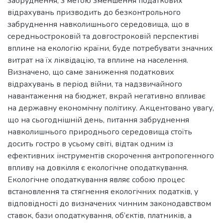
забруднення, з метою зменшення податкових
відрахувань призводить до безконтрольного
забруднення навколишнього середовища, що в
середньостроковій та довгостроковій перспективі
вплине на екологію країни, буде потребувати значних
витрат на їх ліквідацію, та вплине на населення.
Визначено, що саме заниження податкових
відрахувань в період війни, та надзвичайного
навантаження на бюджет, вкрай негативно впливає
на державну економічну політику. Акцентовано увагу,
що на сьогоднішній день, питання забруднення
навколишнього природнього середовища стоїть
досить гостро в усьому світі, відтак одним із
ефективних інструментів скорочення антропогенного
впливу на довкілля є екологічне оподаткування.
Екологічне оподаткування являє собою процес
встановлення та стягнення екологічних податків, у
відповідності до визначених чинним законодавством
ставок, бази оподаткування, об’єктів, платників, а