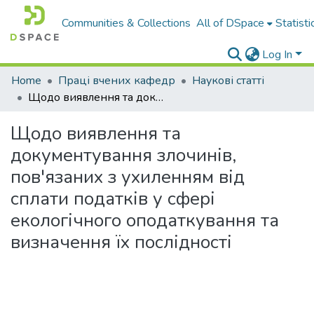
Communities & Collections
All of DSpace
Statisti
Log In
Home
Праці вчених кафедр
Наукові статті
Щодо виявлення та документування злочинів, пов'язаних з ухиленням від сплати податків у сфері екологічного оподаткування та визначення їх послідності
Щодо виявлення та
документування злочинів,
пов'язаних з ухиленням від
сплати податків у сфері
екологічного оподаткування та
визначення їх послідності