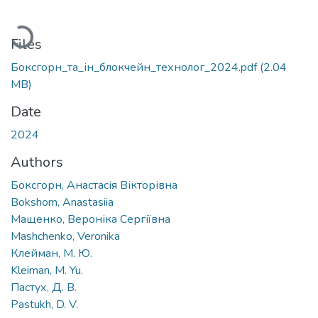
Loading...
Files
Боксгорн_та_ін_блокчейн_технолог_2024.pdf
(2.04
MB)
Date
2024
Authors
Боксгорн, Анастасія Вікторівна
Bokshorn, Anastasiia
Мащенко, Вероніка Сергіївна
Mashchenko, Veronika
Клейман, М. Ю.
Kleiman, M. Yu.
Пастух, Д. В.
Pastukh, D. V.