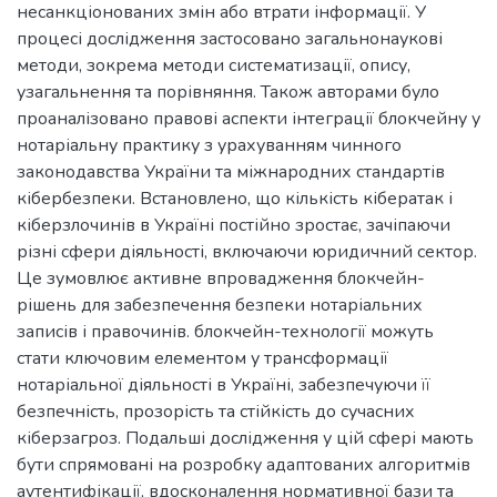
несанкціонованих змін або втрати інформації. У
процесі дослідження застосовано загальнонаукові
методи, зокрема методи систематизації, опису,
узагальнення та порівняння. Також авторами було
проаналізовано правові аспекти інтеграції блокчейну у
нотаріальну практику з урахуванням чинного
законодавства України та міжнародних стандартів
кібербезпеки. Встановлено, що кількість кібератак і
кіберзлочинів в Україні постійно зростає, зачіпаючи
різні сфери діяльності, включаючи юридичний сектор.
Це зумовлює активне впровадження блокчейн-
рішень для забезпечення безпеки нотаріальних
записів і правочинів. блокчейн-технології можуть
стати ключовим елементом у трансформації
нотаріальної діяльності в Україні, забезпечуючи її
безпечність, прозорість та стійкість до сучасних
кіберзагроз. Подальші дослідження у цій сфері мають
бути спрямовані на розробку адаптованих алгоритмів
аутентифікації, вдосконалення нормативної бази та