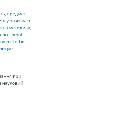
сть
,
предмет
ні у зв’язку із
ична методика
,
dence
,
proof
,
committed in
chnique
,
ування при
й науковий