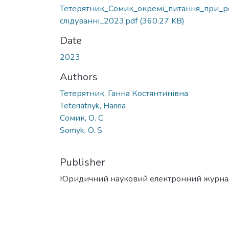
Тетерятник_Сомик_окремі_питання_при_р
слідуванні_2023.pdf
(360.27 KB)
Date
2023
Authors
Тетерятник, Ганна Костянтинівна
Teteriatnyk, Hanna
Сомик, О. С.
Somyk, O. S.
Publisher
Юридичний науковий електронний журна