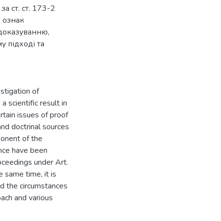
а ст. ст. 173-2
я ознак
 доказуванню,
 підході та
estigation of
 scientific result in
rtain issues of proof
 and doctrinal sources
ponent of the
ence have been
roceedings under Art.
 same time, it is
nd the circumstances
oach and various