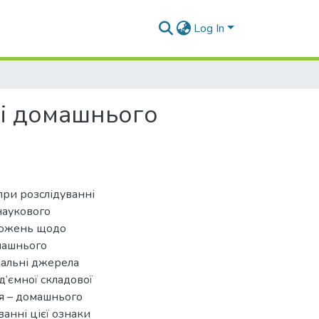
Log In
ні домашнього
ри розслідуванні
наукового
оложень щодо
машнього
нальні джерела
д’ємної складової
я – домашнього
ванні цієї ознаки