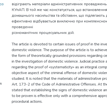
оз
відіграють матеріали адміністративних проваджень з
КУпАП. В той же час констатується, що встановленн
домашнього насильства та обставин, що підлягають
ефективно відбувається виключно при комплексному
проведенні
різноманітних процесуальних дій.
The article is devoted to certain issues of proof in the inv
domestic violence. The purpose of the article is to achieve a
the form of theoretically grounded provisions regarding ce
in the investigation of domestic violence. Judicial practice
regarding the proof of «systematicity» as an integral com
objective aspect of the criminal offense of domestic viol
studied. It is noted that the materials of administrative p
л
Art. 173-2 of the Code of Administrative Offenses. At the
stated that establishing the signs of domestic violence a
to be proven is effective only with a comprehensive appr
procedural actions.