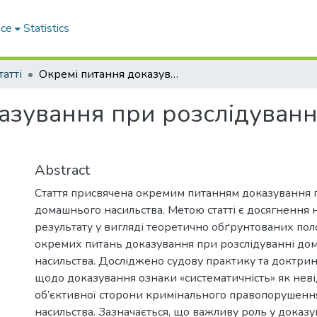
ace
Statistics
татті
Окремі питання доказування при розслідуванні домашнього насильства
азування при розслідуван
Abstract
Стаття присвячена окремим питанням доказування п
домашнього насильства. Метою статті є досягнення 
результату у вигляді теоретично обґрунтованих п
окремих питань доказування при розслідуванні до
насильства. Досліджено судову практику та доктри
щодо доказування ознаки «систематичність» як неві
об’єктивної сторони кримінального правопорушенн
насильства. Зазначається, що важливу роль у доказу