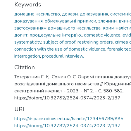
Keywords
домашнє насильство
,
докази
,
доказування
,
системні
доказування
,
обмежувальні приписи
,
злочини
,
вчине
застосуванням домашнього насильства
,
криміналіст
допит
,
процесуальне інтерв’ю.
,
domestic violence
,
evi
systematicity
,
subject of proof
,
restraining orders
,
crimes 
connection with the use of domestic violence
,
forensic te
interrogation
,
procedural interview.
Citation
Тетерятник Г. К., Сомик О. С. Окремі питання доказ
розслідуванні домашнього насильства // Юридични
електронний журнал. - 2023. - № 2. - С. 580-582.
https://doi.org/10.32782/2524-0374/2023-2/137
URI
https://dspace.oduvs.edu.ua/handle/123456789/885
https://doi.org/10.32782/2524-0374/2023-2/137