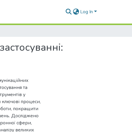
Log In
застосуванні:
мунікаційних
тосування та
трументів у
 ключові процеси,
оботи, покращити
ішень. Досліджено
ронної сфери,
аналізу великих