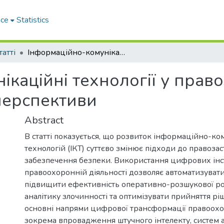
ace
Statistics
татті
Інформаційно-комунікаційні технології у правозастосуванні: сучасні виклики та перспективи
каційні технології у право
 перспективи
Abstract
В статті показується, що розвиток інформаційно-ко
технологій (ІКТ) суттєво змінює підходи до правозас
забезпечення безпеки. Використання цифрових інс
правоохоронній діяльності дозволяє автоматизувати
підвищити ефективність оперативно-розшукової р
аналітику злочинності та оптимізувати прийняття р
основні напрями цифрової трансформації правоохо
зокрема впровадження штучного інтелекту, систем 