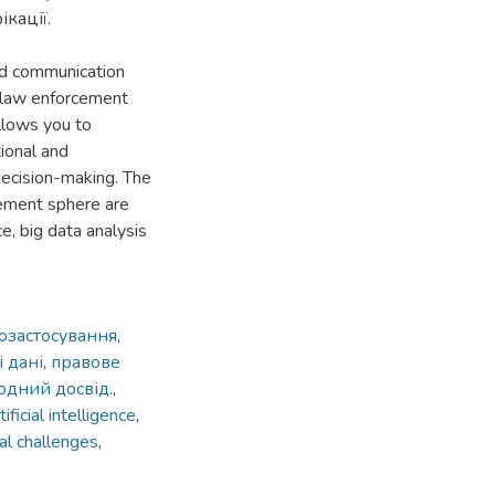
кації.
nd communication
o law enforcement
allows you to
ional and
decision-making. The
rcement sphere are
nce, big data analysis
озастосування
,
 дані
,
правове
одний досвід.
,
tificial intelligence
,
cal challenges
,