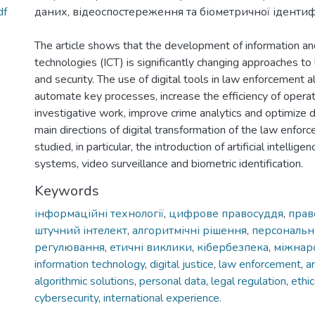
df
даних, відеоспостереження та біометричної ідентифі
The article shows that the development of information a
technologies (ICT) is significantly changing approaches t
and security. The use of digital tools in law enforcement 
automate key processes, increase the efficiency of operat
investigative work, improve crime analytics and optimize 
main directions of digital transformation of the law enfo
studied, in particular, the introduction of artificial intellige
systems, video surveillance and biometric identification.
Keywords
інформаційні технології
,
цифрове правосуддя
,
прав
штучний інтелект
,
алгоритмічні рішення
,
персональні
регулювання
,
етичні виклики
,
кібербезпека
,
міжнар
information technology
,
digital justice
,
law enforcement
,
ar
algorithmic solutions
,
personal data
,
legal regulation
,
ethi
cybersecurity
,
international experience.