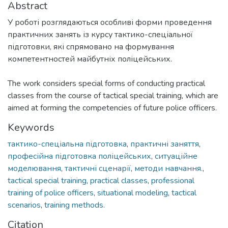
Abstract
У роботі розглядаються особливі форми проведення
практичних занять із курсу тактико-спеціальної
підготовки, які спрямовано на формування
компетентностей майбутніх поліцейських.
The work considers special forms of conducting practical
classes from the course of tactical special training, which are
aimed at forming the competencies of future police officers.
Keywords
тактико-спеціальна підготовка
,
практичні заняття
,
професійна підготовка поліцейських
,
ситуаційне
моделювання
,
тактичні сценарії
,
методи навчання.
,
tactical special training
,
practical classes
,
professional
training of police officers
,
situational modeling
,
tactical
scenarios
,
training methods.
Citation