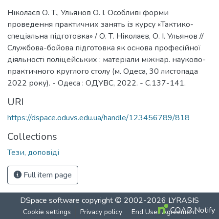
Ніколаєв О. Т., Ульянов О. І. Особливі форми
проведення практичних занять із курсу «Тактико-
спеціальна підготовка» / О. Т. Ніколаєв, О. І. Ульянов //
Службова-бойова підготовка як основа професійної
діяльності поліцейських : матеріали міжнар. науково-
практичного круглого столу (м. Одеса, 30 листопада
2022 року). - Одеса : ОДУВС, 2022. - С.137-141.
URI
https://dspace.oduvs.edu.ua/handle/123456789/818
Collections
Тези, доповіді
Full item page
DSpace software
copyright © 2002-2026
LYRASIS
COAR Notify
Cookie settings
Privacy policy
End User Agreement