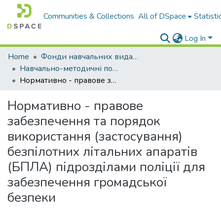
Communities & Collections
All of DSpace
Statisti
Log In
Home
Фонди навчальних видань
Навчально-методичні посібники
Нормативно - правове забезпечення та порядок використання (застосування) безпілотних літальних апаратів (БПЛА) підрозділами поліції для забезпечення громадської безпеки
Нормативно - правове
забезпечення та порядок
використання (застосування)
безпілотних літальних апаратів
(БПЛА) підрозділами поліції для
забезпечення громадської
безпеки