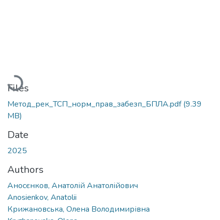
Loading...
Files
Метод_рек_ТСП_норм_прав_забезп_БПЛА.pdf
(9.39
MB)
Date
2025
Authors
Аносєнков, Анатолій Анатолійович
Anosienkov, Anatolii
Крижановська, Олена Володимирівна